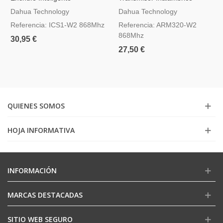
Inalámbrico Dahua AirShield
Dahua AirShield ARM320-W2
Dahua Technology
Dahua Technology
ICS1-W2
Referencia: ICS1-W2 868Mhz
Referencia: ARM320-W2
868Mhz
30,95 €
27,50 €
QUIENES SOMOS
HOJA INFORMATIVA
INFORMACIÓN
MARCAS DESTACADAS
SITIO WEB SEGURO