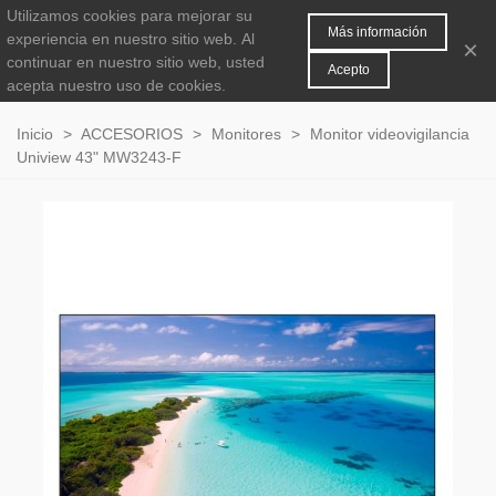
Utilizamos cookies para mejorar su
MENÚ
0
Más información
experiencia en nuestro sitio web.
Al
×
continuar en nuestro sitio web, usted
Acepto
acepta nuestro uso de cookies.
Inicio
>
ACCESORIOS
>
Monitores
>
Monitor videovigilancia
Uniview 43" MW3243-F