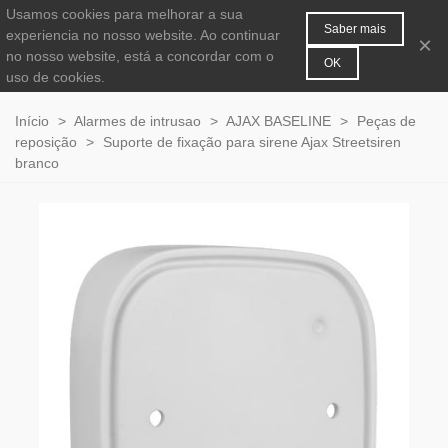
Usamos cookies para melhorar a sua
MENU
0
Saber mais
experiencia no nosso website. Ao continuar
×
no nosso website, está a concordar com o
OK
uso de cookies.
Início
>
Alarmes de intrusao
>
AJAX BASELINE
>
Peças de
reposição
>
Suporte de fixação para sirene Ajax Streetsiren
branco