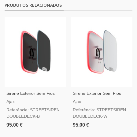
PRODUTOS RELACIONADOS
Sirene Exterior Sem Fios
Sirene Exterior Sem Fios
Preta Com Tampa
Branca Com Tampa
Ajax
Ajax
Personalizável Ajax
Personalizável Ajax
Referência: STREETSIREN
Referência: STREETSIREN
StreetSiren DoubleDeck
StreetSiren DoubleDeck
DOUBLEDECK-B
DOUBLEDECK-W
95,00 €
95,00 €