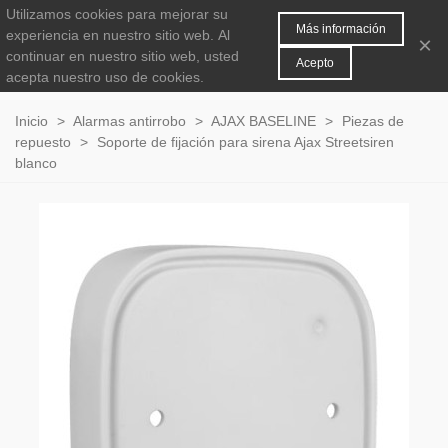
Utilizamos cookies para mejorar su
MENÚ
0
Más información
experiencia en nuestro sitio web.
Al
×
continuar en nuestro sitio web, usted
Acepto
acepta nuestro uso de cookies.
Inicio
>
Alarmas antirrobo
>
AJAX BASELINE
>
Piezas de
repuesto
>
Soporte de fijación para sirena Ajax Streetsiren
blanco