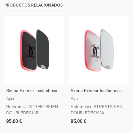
PRODUCTOS RELACIONADOS
Sirena Exterior Inalámbrica
Sirena Exterior Inalámbrica
Negra Con Tapa
Blanca Con Tapa
Ajax
Ajax
Personalizable Ajax
Personalizable Ajax
Referencia: STREETSIREN
Referencia: STREETSIREN
StreetSiren DoubleDeck
StreetSiren DoubleDeck
DOUBLEDECK-B
DOUBLEDECK-W
95,00 €
95,00 €