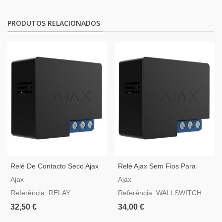
PRODUTOS RELACIONADOS
Relé De Contacto Seco Ajax
Relé Ajax Sem Fios Para
Sem Fios
Sistemas Electricos 110 A
Ajax
Ajax
240V AC
Referência: RELAY
Referência: WALLSWITCH
32,50 €
34,00 €