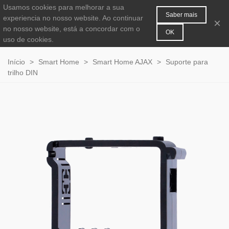
Usamos cookies para melhorar a sua
MENU
0
Saber mais
experiencia no nosso website. Ao continuar
×
no nosso website, está a concordar com o
OK
uso de cookies.
Início
>
Smart Home
>
Smart Home AJAX
>
Suporte para
trilho DIN