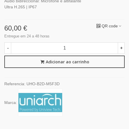
Áudio bidireccional: Microfone e altifalante
Ultra H.265 | IP67
QR code
60,00 €
Entregue em 24 a 48 horas
-
+
Adicionar ao carrinho
Referencia:
UHO-B2D-M5F3D
Marca: