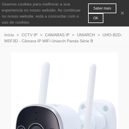
Usamos cookies para melhorar a sua
MENU
0
Saber mais
experiencia no nosso website. Ao continuar
×
no nosso website, está a concordar com o
OK
uso de cookies.
Início
>
CCTV IP
>
CAMARAS IP
>
UNIARCH
>
UHO-B2D-
M5F3D - Câmara IP WiFi Uniarch Panda Série B