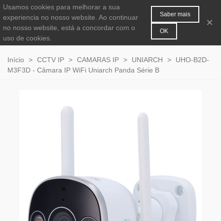
Usamos cookies para melhorar a sua
MENU
0
Saber mais
experiencia no nosso website. Ao continuar
×
no nosso website, está a concordar com o
OK
uso de cookies.
Início
>
CCTV IP
>
CAMARAS IP
>
UNIARCH
>
UHO-B2D-
M3F3D - Câmara IP WiFi Uniarch Panda Série B