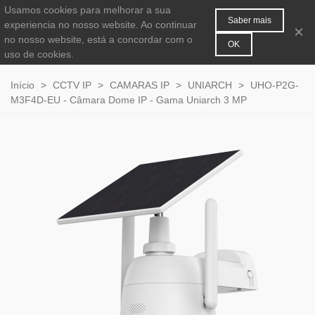
Usamos cookies para melhorar a sua
MENU
0
Saber mais
experiencia no nosso website. Ao continuar
×
no nosso website, está a concordar com o
OK
uso de cookies.
Início
>
CCTV IP
>
CAMARAS IP
>
UNIARCH
>
UHO-P2G-
M3F4D-EU - Câmara Dome IP - Gama Uniarch 3 MP