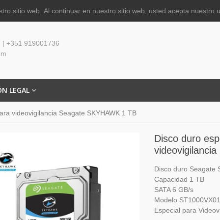
tro sitio web.
Al continuar en nuestro sitio web, usted acepta nuestro 
 | +351 919001736
om
ÓN LEGAL
 para videovigilancia Seagate SKYHAWK 1 TB
Disco duro esp
videovigilanc
Disco duro Seagate
Capacidad 1 TB
SATA 6 GB/s
Modelo ST1000VX0
Especial para Videovi