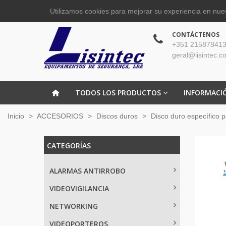
Utilizamos cookies para mejorar su experiencia en nues
CONTÁCTENOS
+351 215878413
geral@lisintec.c
TODOS LOS PRODUCTOS
INFORMACI
Inicio
>
ACCESORIOS
>
Discos duros
>
Disco duro específico
CATEGORÍAS
ALARMAS ANTIRROBO
VIDEOVIGILANCIA
NETWORKING
VIDEOPORTEROS