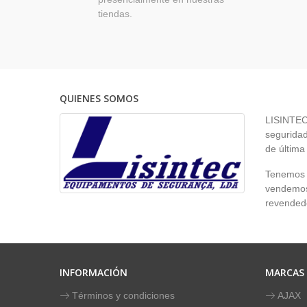
tiendas.
QUIENES SOMOS
LISINTEC 
seguridad
de última
Tenemos p
vendemos 
revendedo
INFORMACIÓN
MARCAS
Términos y condiciones
AJAX