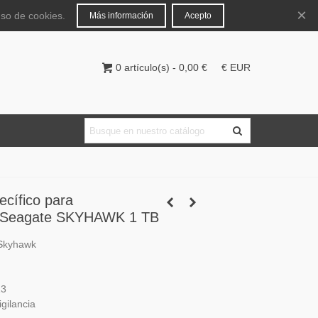
Español
Iniciar sesión
×
uso de cookies.
Más información
Acepto
0
artículo(s)
-
0,00 €
€ EUR
ecífico para
ia Seagate SKYHAWK 1 TB
 Skyhawk
13
gilancia