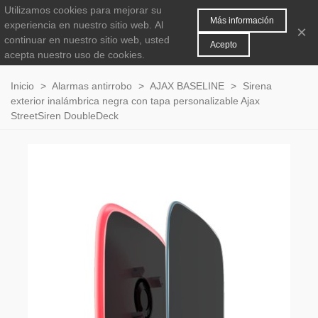
Utilizamos cookies para mejorar su
MENÚ
0
Más información
experiencia en nuestro sitio web.
Al
×
continuar en nuestro sitio web, usted
Acepto
acepta nuestro uso de cookies.
Inicio
>
Alarmas antirrobo
>
AJAX BASELINE
>
Sirena
exterior inalámbrica negra con tapa personalizable Ajax
StreetSiren DoubleDeck