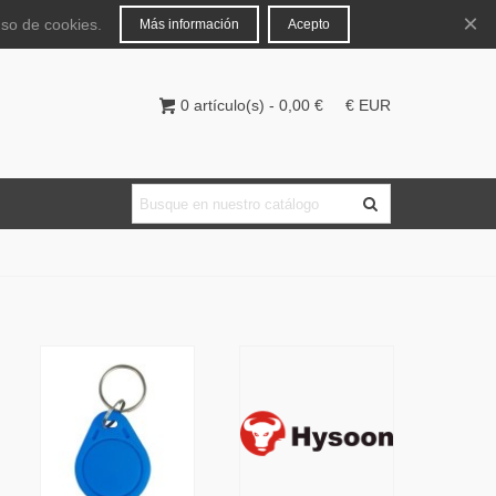
Español
Iniciar sesión
×
uso de cookies.
Más información
Acepto
0
artículo(s)
-
0,00 €
€ EUR