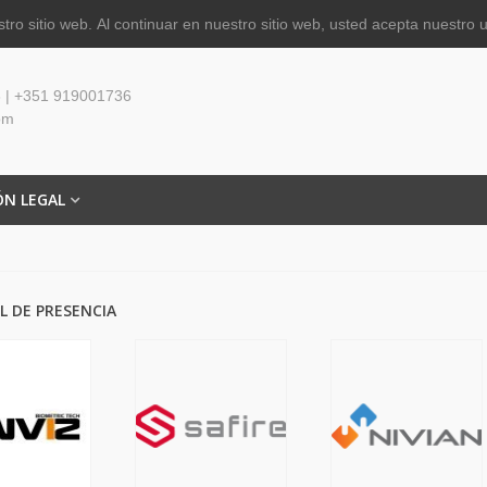
tro sitio web.
Al continuar en nuestro sitio web, usted acepta nuestro 
 | +351 919001736
om
ÓN LEGAL
 DE PRESENCIA