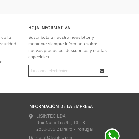
HOJA INFORMATIVA
 de la
Suscríbete a nuestra newsletter y
seguridad
mantente siempre informado sobre
nuevos productos, descuentos y ofertas
especiales.
ue
INFORMACIÓN DE LA EMPRESA
LISINTEC LDA
Rua Nuno Tristão, 13 - B
2830-095 Barreiro - Portugal
geral@lisintec.com