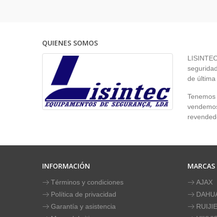
QUIENES SOMOS
LISINTEC 
seguridad
de última
Tenemos p
vendemos 
revendedo
INFORMACIÓN
MARCAS
Términos y condiciones
AJAX
Política de privacidad
DAHU
Garantía y asistencia
RUIJI