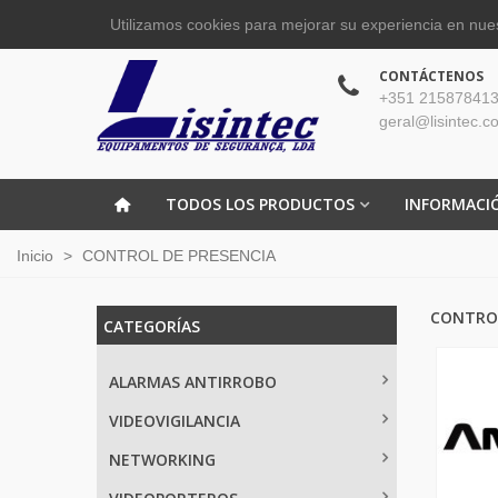
Utilizamos cookies para mejorar su experiencia en nues
CONTÁCTENOS
+351 215878413
geral@lisintec.c
TODOS LOS PRODUCTOS
INFORMACI
Inicio
>
CONTROL DE PRESENCIA
CONTROL
CATEGORÍAS
ALARMAS ANTIRROBO
VIDEOVIGILANCIA
NETWORKING