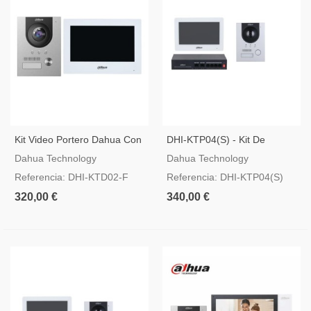
Kit Video Portero Dahua Con
DHI-KTP04(S) - Kit De
Conexión A Dos Hilos Y Caja
Intercomunicación Con Video
Dahua Technology
Dahua Technology
De Empotrar - KTD02-F
IP Dahua
Referencia: DHI-KTD02-F
Referencia: DHI-KTP04(S)
320,00 €
340,00 €