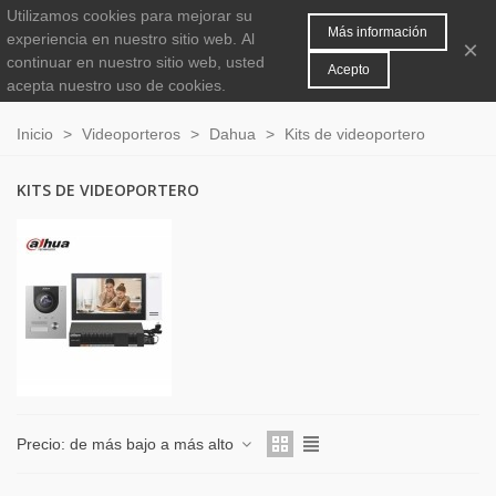
Utilizamos cookies para mejorar su
MENÚ
0
Más información
experiencia en nuestro sitio web.
Al
×
continuar en nuestro sitio web, usted
Acepto
acepta nuestro uso de cookies.
Inicio
>
Videoporteros
>
Dahua
>
Kits de videoportero
KITS DE VIDEOPORTERO
Precio: de más bajo a más alto