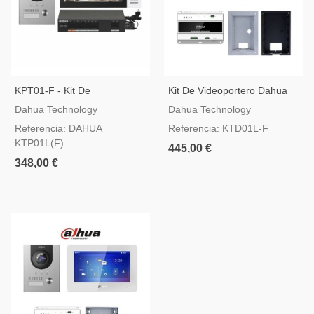
KPT01-F - Kit De
Kit De Videoportero Dahua
Videoportero IP Y SIP Dahua
De Dos Hilos Con Caja De
Dahua Technology
Dahua Technology
Montaje Empotrado
Referencia: DAHUA
Referencia: KTD01L-F
KTP01L(F)
445,00 €
348,00 €