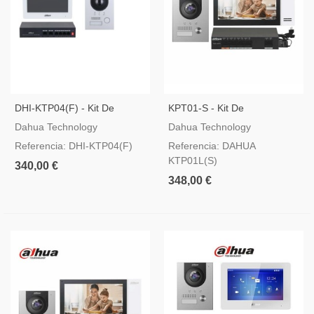
DHI-KTP04(F) - Kit De
KPT01-S - Kit De
Intercomunicación Con Video
Videoportero IP Y SIP Dahua
Dahua Technology
Dahua Technology
IP Dahua, Instalación
Referencia: DHI-KTP04(F)
Referencia: DAHUA
Empotrada
KTP01L(S)
340,00 €
348,00 €