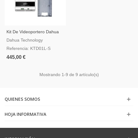
Kit De Videoportero Dahua
De Dos Hilos Con Caja De
Dahua Technology
Montaje En Superficie
Referencia: KTD01L-S
445,00 €
Mostrando
1
-9 de 9 artículo(s)
QUIENES SOMOS
HOJA INFORMATIVA