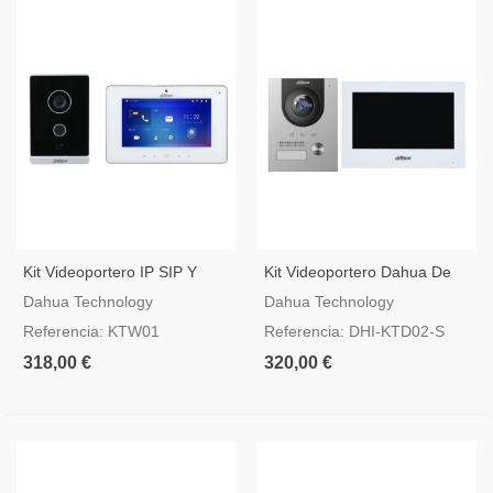
Kit Videoportero IP SIP Y
Kit Videoportero Dahua De
WIFI Dahua KTW01
Interconexión A Dos Hilos
Dahua Technology
Dahua Technology
Con Caja De Superficie -
Referencia: KTW01
Referencia: DHI-KTD02-S
KTD02-S
318,00 €
320,00 €