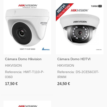
Cámara Domo Hikvision
Cámara Domo HDTVI
720p ECO - HWT-T110-P-
Hikvision HD 720p De Interior
HIKVISION
HIKVISION
0360
Referencia: HWT-T110-P-
Referencia: DS-2CE56C0T-
0360
IRMM
17,50 €
24,50 €