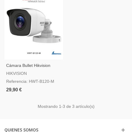
Cámara Bullet Hikvision
1080p Lente 2.8 Mm - HWT-
HIKVISION
B120-M
Referencia: HWT-B120-M
29,90 €
Mostrando
1
-3 de 3 artículo(s)
QUIENES SOMOS