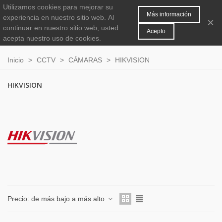
Utilizamos cookies para mejorar su
MENÚ
0
Más información
experiencia en nuestro sitio web.
Al
×
continuar en nuestro sitio web, usted
Acepto
acepta nuestro uso de cookies.
Inicio
>
CCTV
>
CÁMARAS
>
HIKVISION
HIKVISION
Precio: de más bajo a más alto