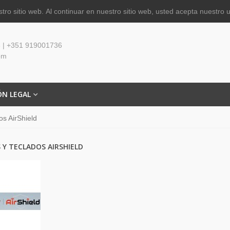
tro sitio web.
Al continuar en nuestro sitio web, usted acepta nuestro 
 | +351 919001736
om
ÓN LEGAL
s AirShield
Y TECLADOS AIRSHIELD