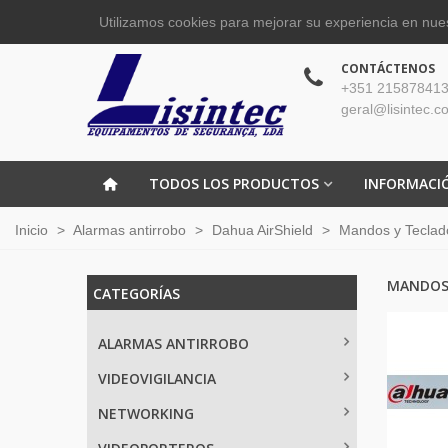
Utilizamos cookies para mejorar su experiencia en nues
CONTÁCTENOS
+351 215878413
geral@lisintec.c
TODOS LOS PRODUCTOS
INFORMACI
Inicio
>
Alarmas antirrobo
>
Dahua AirShield
>
Mandos y Teclado
MANDOS 
CATEGORÍAS
ALARMAS ANTIRROBO
VIDEOVIGILANCIA
NETWORKING