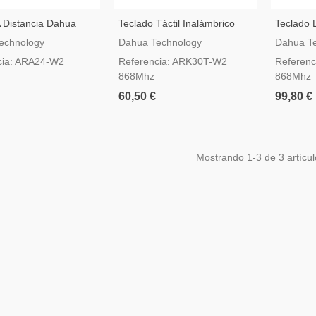
 Distancia Dahua
Teclado Táctil Inalámbrico
Teclado 
ld ARA24-W2
Dahua AirShield ARK30T-W2
Dahua Ai
echnology
Dahua Technology
Dahua T
RW2
cia: ARA24-W2
Referencia: ARK30T-W2
Referen
868Mhz
868Mhz
60,50 €
99,80 €
Mostrando
1
-3 de 3 artícul