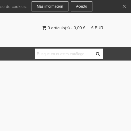
Español
Iniciar sesión
×
uso de cookies.
Más información
Acepto
0
artículo(s)
-
0,00 €
€ EUR