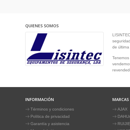
QUIENES SOMOS
LISINTEC 
seguridad
de última
Tenemos p
vendemos 
revendedo
INFORMACIÓN
MARCAS
Términos y condiciones
AJAX
Política de privacidad
DAHU
Garantía y asistencia
RUIJI