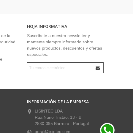
HOJA INFORMATIVA
 de la
Suscríbete a nuestra newsletter y
seguridad
mantente siempre informado sobre
nuevos productos, descuentos y ofertas
especiales.
ue
INFORMACIÓN DE LA EMPRESA
LISINTEC LDA
Rua Nuno Tristão, 13 - B
2830-095 Barreiro - Portugal
geral@lisintec.com