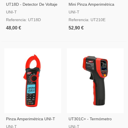
UT18D - Detector De Voltaje
Mini Pinza Amperimétrica
AC/DC Sin Contacto
UNI-T
UNI-T
UNI-T
Referencia: UT18D
Referencia: UT210E
48,00 €
52,90 €
Pinza Amperimétrica UNI-T
UT301C+ - Termómetro
Infrarrojo De Precisión
UNI-T
UNI-T