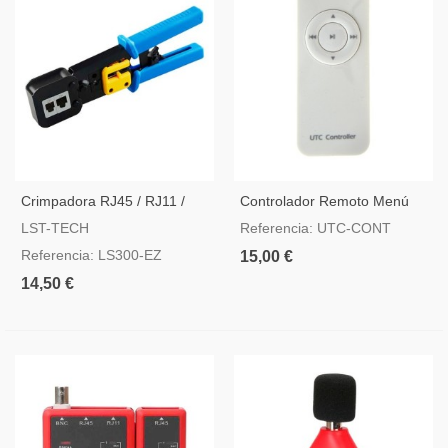
Crimpadora RJ45 / RJ11 /
Controlador Remoto Menú
RJ12
OSD
LST-TECH
Referencia: UTC-CONT
Referencia: LS300-EZ
15,00 €
14,50 €