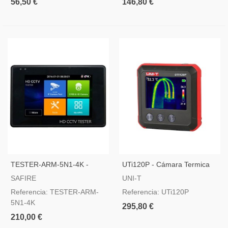
56,50 €
146,80 €
TESTER-ARM-5N1-4K -
UTi120P - Cámara Termica
Comprobador CCTV
De Bolsillo
SAFIRE
UNI-T
Multifuncional De Muñeca
Referencia: TESTER-ARM-
Referencia: UTi120P
5N1-4K
295,80 €
210,00 €