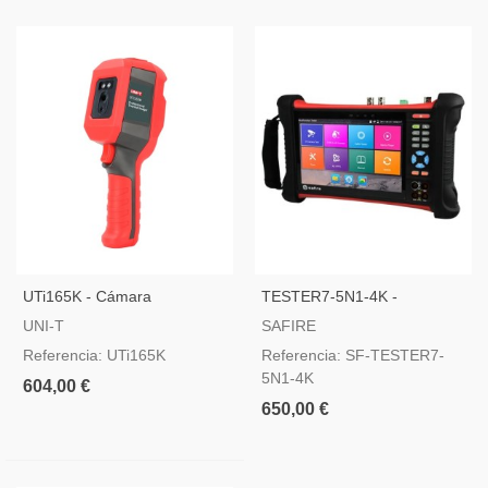
UTi165K - Cámara
TESTER7-5N1-4K -
Termográfica Portátil Dual
Comprobador CCTV
UNI-T
SAFIRE
Multifuncional
Referencia: UTi165K
Referencia: SF-TESTER7-
5N1-4K
604,00 €
650,00 €