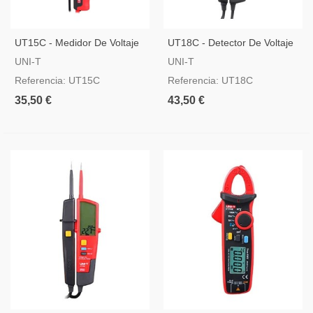
UT15C - Medidor De Voltaje
UT18C - Detector De Voltaje
Tipo Lápiz Con Display LCD
AC/DC Sin Contacto
UNI-T
UNI-T
Referencia: UT15C
Referencia: UT18C
35,50 €
43,50 €