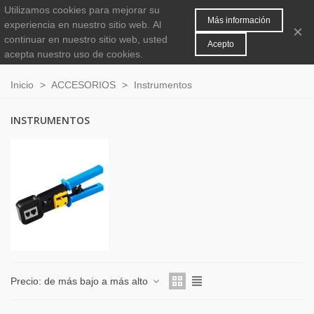
Utilizamos cookies para mejorar su
MENÚ
0
Más información
experiencia en nuestro sitio web.
Al
×
continuar en nuestro sitio web, usted
Acepto
acepta nuestro uso de cookies.
Inicio
>
ACCESORIOS
>
Instrumentos
INSTRUMENTOS
Precio: de más bajo a más alto