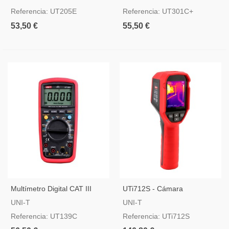
Referencia: UT205E
Referencia: UT301C+
53,50 €
55,50 €
Multímetro Digital CAT III
UTi712S - Cámara
UNI-T
Termográfica Portátil 120x90
UNI-T
UNI-T
Referencia: UT139C
Referencia: UTi712S