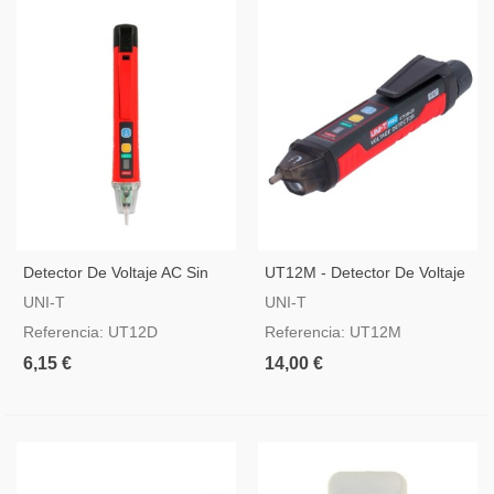
Detector De Voltaje AC Sin
UT12M - Detector De Voltaje
Contacto UNI-T
AC Sin Contacto
UNI-T
UNI-T
Referencia: UT12D
Referencia: UT12M
6,15 €
14,00 €