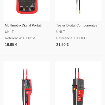
Multímetro Digital Portátil
Tester Digital Componentes
UNI-T
SMD UNI-T
UNI-T
UNI-T
Referencia: UT131A
Referencia: UT116C
19,95 €
21,50 €