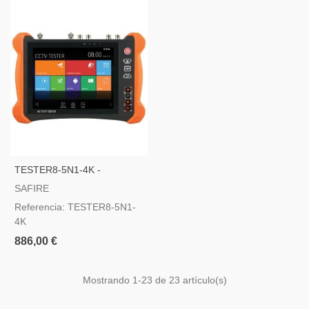
TESTER8-5N1-4K -
Comprobador CCTV
SAFIRE
Multifuncional
Referencia: TESTER8-5N1-
4K
886,00 €
Mostrando
1
-23 de 23 artículo(s)