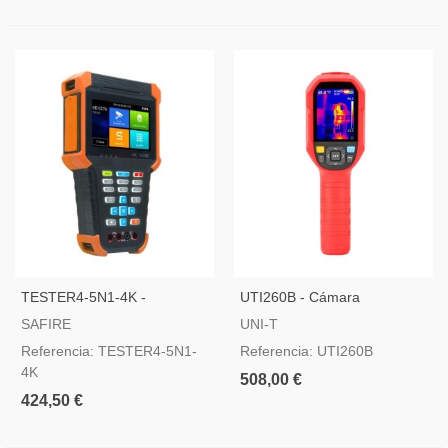
TESTER4-5N1-4K -
UTI260B - Cámara
Comprobador CCTV
Termográfica Portátil Dual
SAFIRE
UNI-T
Multifuncional
Referencia: TESTER4-5N1-
Referencia: UTI260B
4K
508,00 €
424,50 €