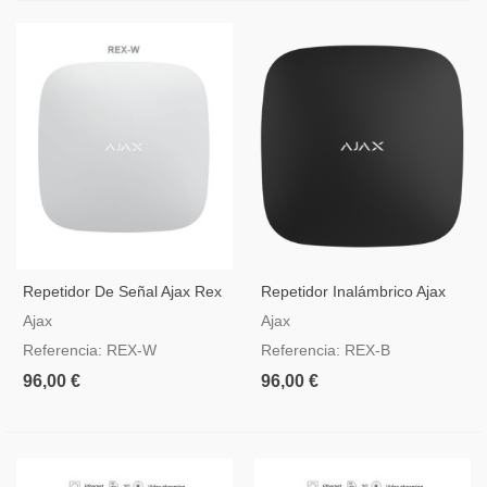
Repetidor De Señal Ajax Rex
Repetidor Inalámbrico Ajax
Blanco
Rex Negro
Ajax
Ajax
Referencia: REX-W
Referencia: REX-B
96,00 €
96,00 €