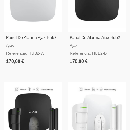
Panel De Alarma Ajax Hub2
Panel De Alarma Ajax Hub2
Blanco Compatible Con
Negro Compatible Con Video
Ajax
Ajax
Video Verificación
Verificación
Referencia: HUB2-W
Referencia: HUB2-B
170,00 €
170,00 €