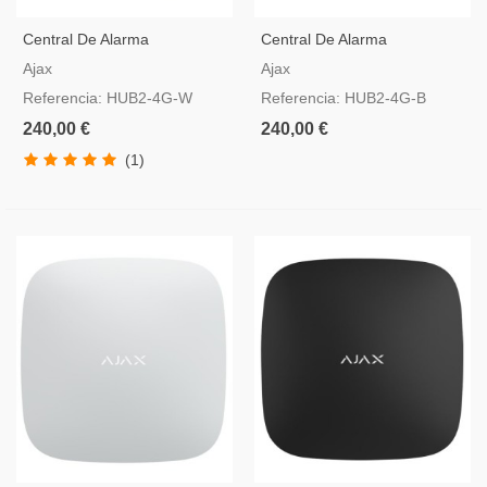
Central De Alarma
Central De Alarma
Profesional Ajax Hub2 4G
Profesional Ajax Hub2-4G-B
Ajax
Ajax
Referencia: HUB2-4G-W
Referencia: HUB2-4G-B
240,00 €
240,00 €
(1)