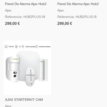
Panel De Alarma Ajax Hub2
Panel De Alarma Ajax Hub2
Plus Blanca Con GSM, 3G,
Plus Negro Con GSM, 3G,
Ajax
Ajax
4G, LAN Y WIFI
4G, LAN Y WIFI
Referencia: HUB2PLUS-W
Referencia: HUB2PLUS-B
299,00 €
299,00 €
AJAX STARTERKIT CAM
Com Motioncam, Color
Ajax