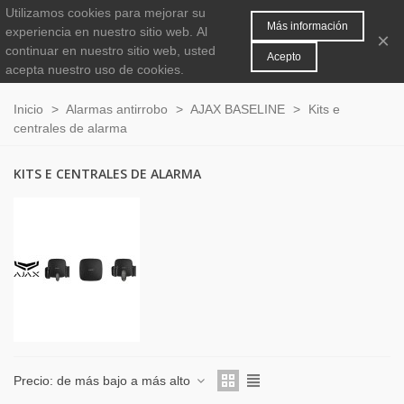
Utilizamos cookies para mejorar su
MENÚ
0
Más información
experiencia en nuestro sitio web.
Al
×
continuar en nuestro sitio web, usted
Acepto
acepta nuestro uso de cookies.
Inicio
>
Alarmas antirrobo
>
AJAX BASELINE
>
Kits e
centrales de alarma
KITS E CENTRALES DE ALARMA
Precio: de más bajo a más alto