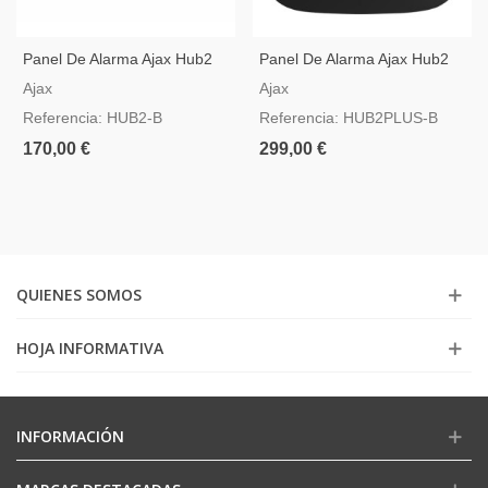
Panel De Alarma Ajax Hub2
Panel De Alarma Ajax Hub2
Negro Compatible Con Video
Plus Negro Con GSM, 3G,
Ajax
Ajax
Verificación
4G, LAN Y WIFI
Referencia: HUB2-B
Referencia: HUB2PLUS-B
170,00 €
299,00 €
QUIENES SOMOS
HOJA INFORMATIVA
INFORMACIÓN