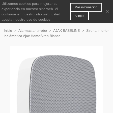
Utilizamos cookies para mejorar su
MENÚ
0
Más información
experiencia en nuestro sitio web.
Al
×
continuar en nuestro sitio web, usted
Acepto
acepta nuestro uso de cookies.
Inicio
>
Alarmas antirrobo
>
AJAX BASELINE
>
Sirena interior
inalámbrica Ajax HomeSiren Blanca