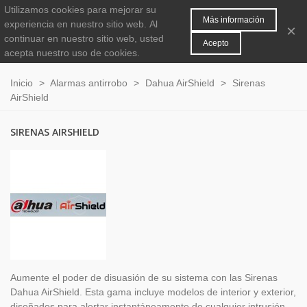
Utilizamos cookies para mejorar su
MENÚ
0
Más información
experiencia en nuestro sitio web.
Al
×
continuar en nuestro sitio web, usted
Acepto
acepta nuestro uso de cookies.
Inicio
>
Alarmas antirrobo
>
Dahua AirShield
>
Sirenas
AirShield
SIRENAS AIRSHIELD
Aumente el poder de disuasión de su sistema con las Sirenas
Dahua AirShield. Esta gama incluye modelos de interior y exterior,
diseñados para alertar instantáneamente de cualquier intrusión