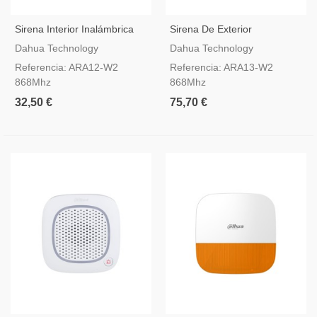
Sirena Interior Inalámbrica
Sirena De Exterior
Dahua AirShield ARA12-W2
Inalámbrica Dahua AirShield
Dahua Technology
Dahua Technology
ARA13-W2
Referencia: ARA12-W2
Referencia: ARA13-W2
868Mhz
868Mhz
32,50 €
75,70 €