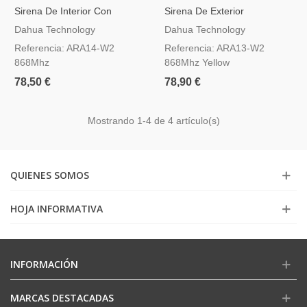
Sirena De Interior Con
Sirena De Exterior
Intercomunicador Dahua
Inalámbrica Dahua AirShield
Dahua Technology
Dahua Technology
AirShield
Yellow
Referencia: ARA14-W2
Referencia: ARA13-W2
868Mhz
868Mhz Yellow
78,50 €
78,90 €
Mostrando
1
-4 de 4 artículo(s)
QUIENES SOMOS
HOJA INFORMATIVA
INFORMACIÓN
MARCAS DESTACADAS