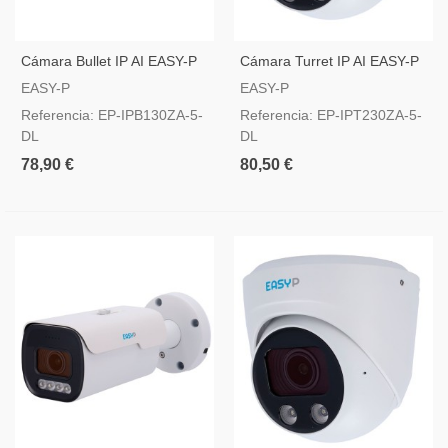
Cámara Bullet IP AI EASY-P
Cámara Turret IP AI EASY-P
5MP Lente Motorizada
5MP | Lente Motorizada
EASY-P
EASY-P
2.7~13.5 Mm
2.7~13.5 Mm
Referencia: EP-IPB130ZA-5-
Referencia: EP-IPT230ZA-5-
DL
DL
78,90 €
80,50 €