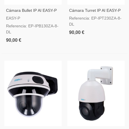
Cámara Bullet IP AI EASY-P
Cámara Turret IP AI EASY-P
8MP Lente Motorizada
8MP Lente Motorizada
EASY-P
Referencia: EP-IPT230ZA-8-
2.7~13.5 Mm
2.7~13.5 Mm
DL
Referencia: EP-IPB130ZA-8-
DL
90,00 €
90,00 €