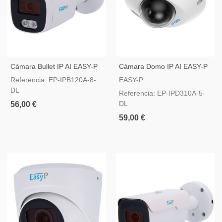
Cámara Bullet IP AI EASY-P
Cámara Domo IP AI EASY-P
8MP Lente 2.8 Mm
5MP Lente 2.8 Mm
Referencia: EP-IPB120A-8-
EASY-P
DL
Referencia: EP-IPD310A-5-
DL
56,00 €
59,00 €