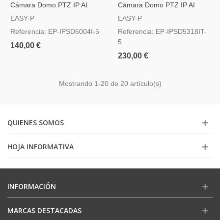
Cámara Domo PTZ IP AI
Cámara Domo PTZ IP AI
EASY-P 5MP Lente 3.35-
EASY-P 5 MPx Lente
EASY-P
EASY-P
10.05mm
5.35~96.3mm
Referencia: EP-IPSD5004I-5
Referencia: EP-IPSD5318IT-
5
140,00 €
230,00 €
Mostrando
1
-20 de 20 artículo(s)
QUIENES SOMOS
HOJA INFORMATIVA
INFORMACIÓN
MARCAS DESTACADAS