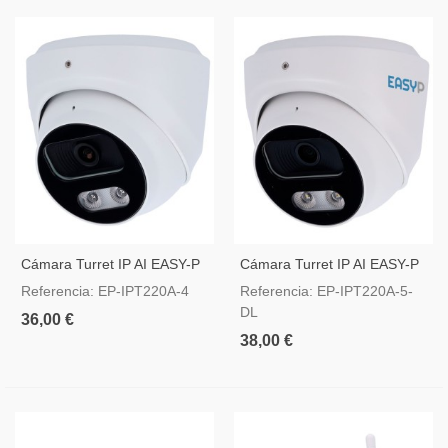
Cámara Turret IP AI EASY-P
Cámara Turret IP AI EASY-P
4MP Lente 2.8 Mm
5MP Lente 2.8 Mm
Referencia: EP-IPT220A-4
Referencia: EP-IPT220A-5-
DL
36,00 €
38,00 €