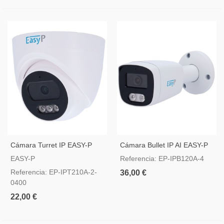
Cámara Turret IP EASY-P
Cámara Bullet IP AI EASY-P
2MP Lente 4 Mm
4MP Lente 2.8 Mm
EASY-P
Referencia: EP-IPB120A-4
Referencia: EP-IPT210A-2-
36,00 €
0400
22,00 €