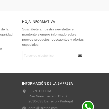
HOJA INFORMATIVA
 de la
Suscríbete a nuestra newsletter y
seguridad
mantente siempre informado sobre
nuevos productos, descuentos y ofertas
especiales.
ue
INFORMACIÓN DE LA EMPRESA
LISINTEC LDA
Rua Nuno Tristão, 13 - B
2830-095 Barreiro - Portugal
geral@lisintec.com