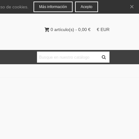
Español
Iniciar sesión
×
uso de cookies.
Más información
Acepto
0
artículo(s)
-
0,00 €
€ EUR