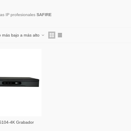
s IP profesionales
SAFIRE
e más bajo a más alto
104-4K Grabador
ra IP Safire