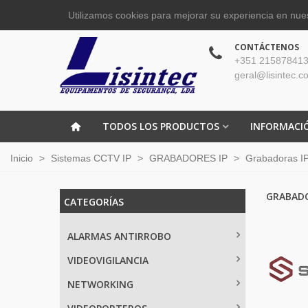
Utilizamos cookies para mejorar su experiencia en nues
CONTÁCTENOS
+351 215878413
geral@lisintec.c
TODOS LOS PRODUCTOS
INFORMACI
Inicio
>
Sistemas CCTV IP
>
GRABADORES IP
>
Grabadoras IP
GRABADO
CATEGORÍAS
ALARMAS ANTIRROBO
VIDEOVIGILANCIA
NETWORKING