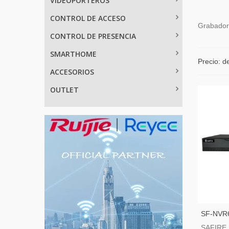
VIDEOPORTEROS
CONTROL DE ACCESO
Grabadora
CONTROL DE PRESENCIA
SMARTHOME
Precio: d
ACCESORIOS
OUTLET
SF-NVR6
De Cáma
SAFIRE