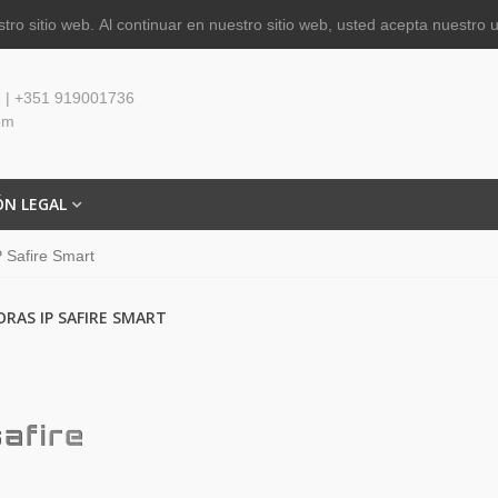
tro sitio web.
Al continuar en nuestro sitio web, usted acepta nuestro 
 | +351 919001736
om
ÓN LEGAL
 Safire Smart
RAS IP SAFIRE SMART