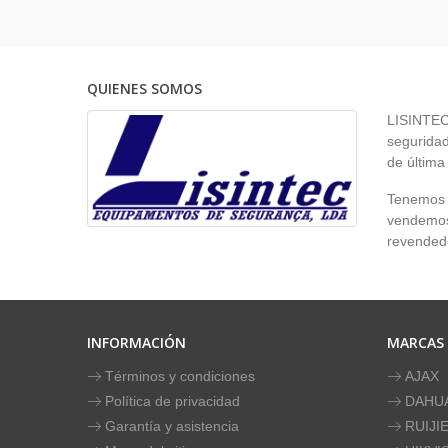
QUIENES SOMOS
LISINTEC 
seguridad
de última
Tenemos p
vendemos 
revendedo
INFORMACIÓN
MARCAS
Términos y condiciones
AJAX
Política de privacidad
DAHU
Garantía y asistencia
RUIJI