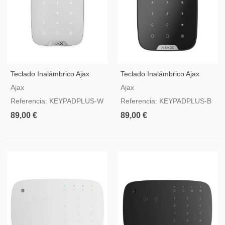
Teclado Inalámbrico Ajax
Teclado Inalámbrico Ajax
Blanco Con Lector De
Negro Con Lector De
Ajax
Ajax
Etiquetas Y Tarjetas Mifare
Etiquetas Y Tarjetas Mifare
Referencia: KEYPADPLUS-W
Referencia: KEYPADPLUS-B
89,00 €
89,00 €