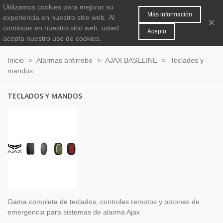
Utilizamos cookies para mejorar su
MENÚ
0
Más información
experiencia en nuestro sitio web.
Al
×
continuar en nuestro sitio web, usted
Acepto
acepta nuestro uso de cookies.
Inicio
>
Alarmas antirrobo
>
AJAX BASELINE
>
Teclados y
mandos
TECLADOS Y MANDOS
Gama completa de teclados, controles remotos y botones de
emergencia para sistemas de alarma Ajax