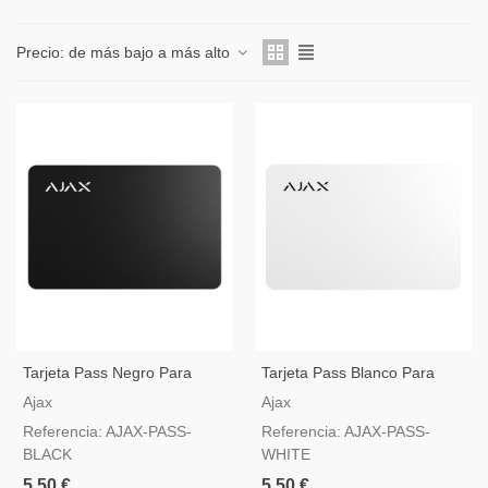
Precio: de más bajo a más alto
Tarjeta Pass Negro Para
Tarjeta Pass Blanco Para
Habilitar Y Deshabilitar Los
Habilitar Y Deshabilitar Los
Ajax
Ajax
Sistemas De Alarma Ajax A
Sistemas De Alarma Ajax A
Referencia: AJAX-PASS-
Referencia: AJAX-PASS-
Través De Keypad Plus
Través De Keypad Plus
BLACK
WHITE
5,50 €
5,50 €