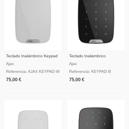
Teclado Inalámbrico Keypad
Teclado Inalámbrico
Blanco Para Alarma Ajax
Bidireccional Negro Para
Ajax
Ajax
Alarmas Ajax
Referencia: AJAX KEYPAD-W
Referencia: KEYPAD-B
75,00 €
75,00 €