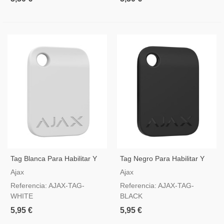
Tag Blanca Para Habilitar Y
Tag Negro Para Habilitar Y
Deshabilitar Los Sistemas De
Deshabilitar Los Sistemas De
Ajax
Ajax
Alarma Ajax A Través De
Alarma Ajax A Través De
Referencia: AJAX-TAG-
Referencia: AJAX-TAG-
Keypad Plus
Keypad Plus
WHITE
BLACK
5,95 €
5,95 €