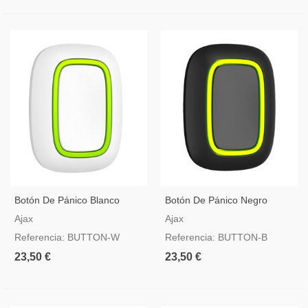
Botón De Pánico Blanco
Botón De Pánico Negro
Bidireccional Para Alarma
Bidireccional Para Alarma
Ajax
Ajax
Ajax
Ajax
Referencia: BUTTON-W
Referencia: BUTTON-B
23,50 €
23,50 €