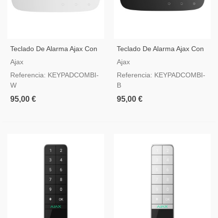
Teclado De Alarma Ajax Con
Teclado De Alarma Ajax Con
Sirena Y Lector De Etiquetas
Sirena Y Lector De Etiquetas
Ajax
Ajax
Y Tarjetas
Y Tarjetas Color Negro
Referencia: KEYPADCOMBI-
Referencia: KEYPADCOMBI-
W
B
95,00 €
95,00 €