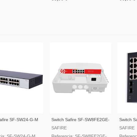
Safire SF-SW24-G-M
Switch Safire SF-SW8FE2GE-
Switch Sa
2BT-120W-OUT
SWI1808
SAFIRE
SAFIRE
DIN
cia: SF-SW24-G-M
Referencia: SF-SW8FE2GE-
Referenc