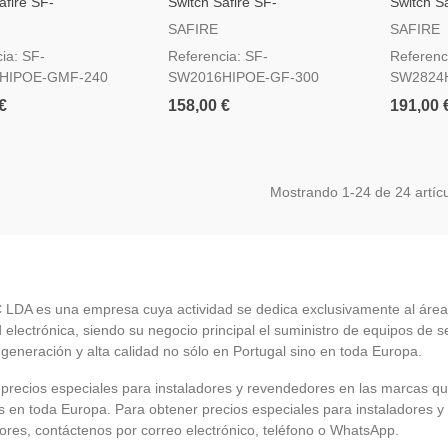
afire SF-
Switch Safire SF-
Switch Sa
HIPOE-GMF-240
SW2016HIPOE-GF-300
SW2824H
SAFIRE
SAFIRE
ia: SF-
Referencia: SF-
Referenc
HIPOE-GMF-240
SW2016HIPOE-GF-300
SW2824H
€
158,00 €
191,00 
Mostrando
1
-24 de 24 artícu
LDA es una empresa cuya actividad se dedica exclusivamente al área
 electrónica, siendo su negocio principal el suministro de equipos de 
 generación y alta calidad no sólo en Portugal sino en toda Europa.
recios especiales para instaladores y revendedores en las marcas q
en toda Europa. Para obtener precios especiales para instaladores y
res, contáctenos por correo electrónico, teléfono o WhatsApp.