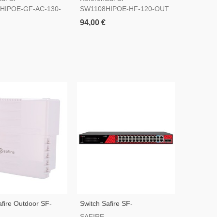
HIPOE-GF-AC-130-
SW1108HIPOE-HF-120-OUT
94,00 €
afire Outdoor SF-
Switch Safire SF-
HIPOE-HF-300-OUT
SW2824HIPOE-MF-300
SAFIRE