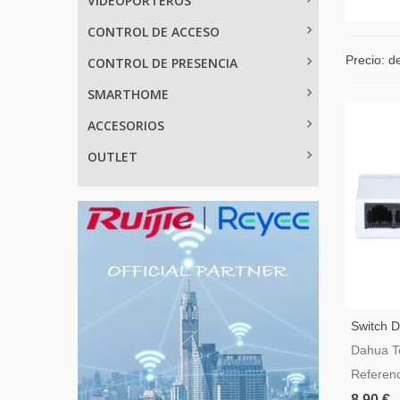
VIDEOPORTEROS
CONTROL DE ACCESO
Precio: d
CONTROL DE PRESENCIA
SMARTHOME
ACCESORIOS
OUTLET
Switch 
L
Dahua T
Referen
8,90 €