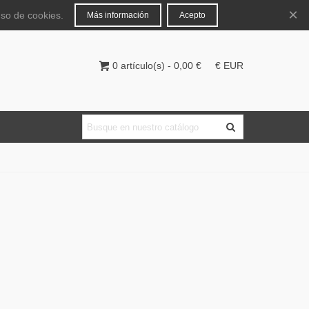
Español
Iniciar sesión
×
uso de cookies.
Más información
Acepto
0
artículo(s)
-
0,00 €
€ EUR