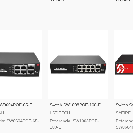
SW0604POE-65-E
Switch SW1008POE-100-E
Switch Sa
SW0604
CH
LST-TECH
SAFIRE
cia: SW0604POE-65-
Referencia: SW1008POE-
Referenc
100-E
SW0604