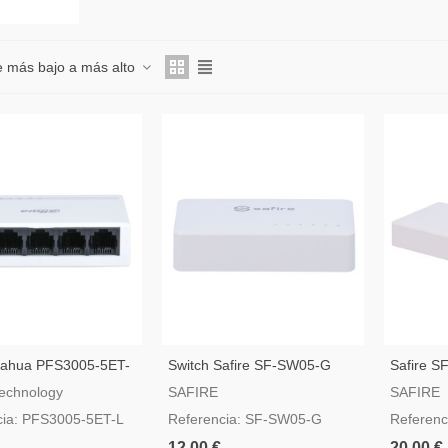
e más bajo a más alto
Dahua PFS3005-5ET-
Switch Safire SF-SW05-G
Safire 
echnology
SAFIRE
SAFIRE
cia: PFS3005-5ET-L
Referencia: SF-SW05-G
Referen
12,00 €
20,00 €