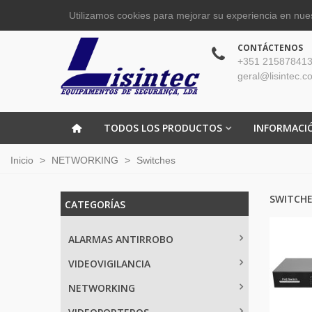
Utilizamos cookies para mejorar su experiencia en nues
CONTÁCTENOS
+351 215878413
geral@lisintec.c
TODOS LOS PRODUCTOS
INFORMACI
Inicio
>
NETWORKING
>
Switches
SWITCH
CATEGORÍAS
ALARMAS ANTIRROBO
VIDEOVIGILANCIA
NETWORKING