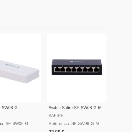
SF-SW08-G
Switch Safire SF-SW08-G-M
SAFIRE
cia: SF-SW08-G
Referencia: SF-SW08-G-M
22,00 €