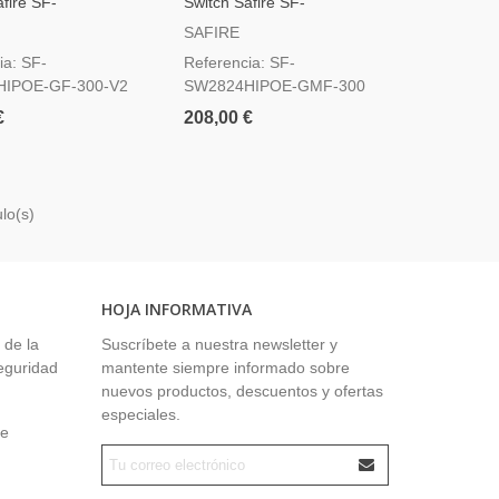
fire SF-
Switch Safire SF-
IPOE-GF-300-V2
SW2824HIPOE-GMF-300
SAFIRE
ia: SF-
Referencia: SF-
IPOE-GF-300-V2
SW2824HIPOE-GMF-300
€
208,00 €
lo(s)
HOJA INFORMATIVA
 de la
Suscríbete a nuestra newsletter y
seguridad
mantente siempre informado sobre
nuevos productos, descuentos y ofertas
especiales.
ue