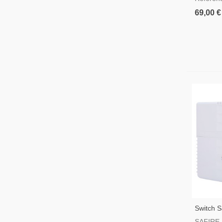
69,00 €
Switch S
SW1208
SAFIRE