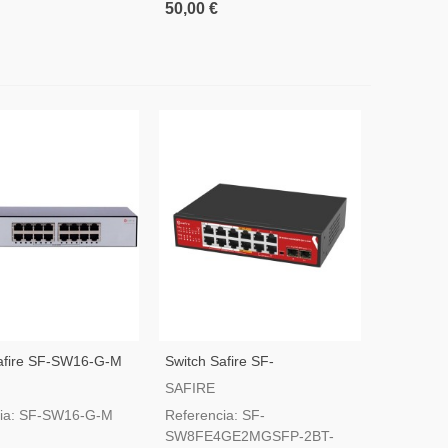
50,00 €
afire SF-SW16-G-M
Switch Safire SF-
SW8FE4GE2MGSFP-2BT-
SAFIRE
120W
cia: SF-SW16-G-M
Referencia: SF-
SW8FE4GE2MGSFP-2BT-