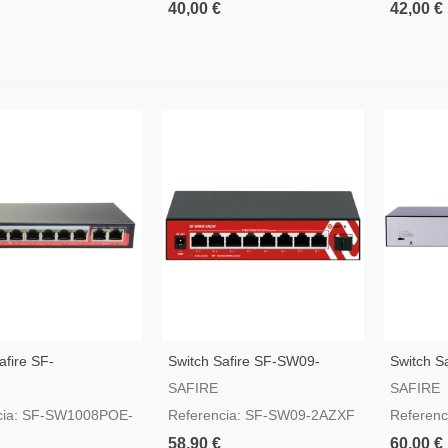
40,00 €
42,00 €
afire SF-
Switch Safire SF-SW09-
Switch S
POE-96
2AZXF
SAFIRE
SAFIRE
cia: SF-SW1008POE-
Referencia: SF-SW09-2AZXF
Referen
58,90 €
60,00 €