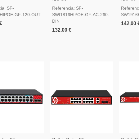
DIN
ia: SF-
Referencia: SF-
Referenc
HIPOE-GF-120-OUT
SWI1816HIPOE-GF-AC-260-
SW1916H
DIN
€
142,00 
132,00 €