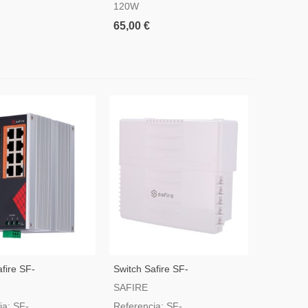
120W
65,00 €
fire SF-
Switch Safire SF-
HIPOE-GF-AC-130-
SW1108HIPOE-HF-120-OUT
SAFIRE
ia: SF-
Referencia: SF-