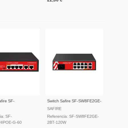
fire SF-
Switch Safire SF-SW8FE2GE-
HIPOE-G-60
2BT-120W
SAFIRE
ia: SF-
Referencia: SF-SW8FE2GE-
HIPOE-G-60
2BT-120W