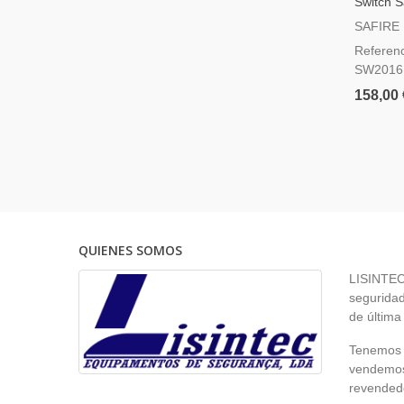
Switch S
SW2016
SAFIRE
Referenc
SW2016
158,00 
QUIENES SOMOS
LISINTEC 
seguridad
de última
Tenemos p
vendemos 
revendedo