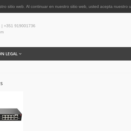
tro sitio web.
Al continuar en nuestro sitio web, usted acepta nuestro 
 | +351 919001736
om
ÓN LEGAL
ES