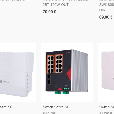
2BT-120W-OUT
SWI1808
DIN
70,00 €
89,00 €
afire SF-
Switch Safire SF-
Switch S
HIPOE-GF-120-OUT
SWI1816HIPOE-GF-AC-260-
SW1916
SAFIRE
SAFIRE