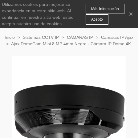
Utilizamos cookies para mejorar su
MENÚ
0
Más información
experiencia en nuestro sitio web.
Al
×
continuar en nuestro sitio web, usted
Acepto
acepta nuestro uso de cookies.
Inicio
>
Sistemas CCTV IP
>
CÁMARAS IP
>
Cámaras IP Ajax
>
Ajax DomeCam Mini 8 MP 4mm Negra - Cámara IP Dome 4K