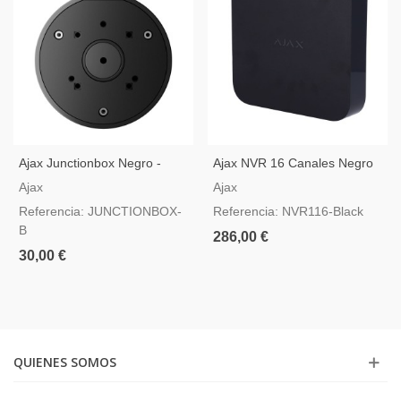
Ajax Junctionbox Negro -
Ajax NVR 16 Canales Negro
Caja De Conexión Para
— Grabador De Vídeo IP
Ajax
Ajax
Cámaras
Referencia: JUNCTIONBOX-
Referencia: NVR116-Black
B
286,00 €
30,00 €
QUIENES SOMOS