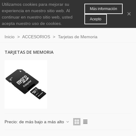
Utilizamos cookies para mejorar su
MENÚ
0
Más información
experiencia en nuestro sitio web.
Al
×
continuar en nuestro sitio web, usted
Acepto
acepta nuestro uso de cookies.
Inicio
>
ACCESORIOS
>
Tarjetas de Memoria
TARJETAS DE MEMORIA
Precio: de más bajo a más alto