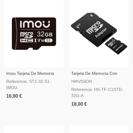
Imou Tarjeta De Memoria
Tarjeta De Memoria Con
Micro SD Clase 10 32GB
Adaptador 32 GB Hikvision
Referencia: ST2-32-S1-
HIKVISION
IMOU
Referencia: HS-TF-C1STD-
32G-A
16,90 €
18,00 €