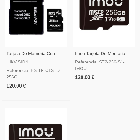
Tarjeta De Memoria Con
Imou Tarjeta De Memoria
Adaptador 256 GB Hikvision
Micro SD Clase 10 256GB
HIKVISION
Referencia: ST2-256-S1-
IMOU
Referencia: HS-TF-C1STD-
256G
120,00 €
120,00 €