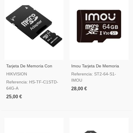
Tarjeta De Memoria Con
Imou Tarjeta De Memoria
Adaptador 64 GB Hikvision
Micro SD Clase 10 64GB
HIKVISION
Referencia: ST2-64-S1-
IMOU
Referencia: HS-TF-C1STD-
64G-A
28,00 €
25,00 €