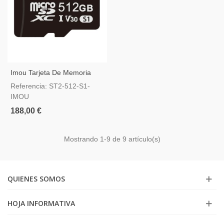
Imou Tarjeta De Memoria
Micro SD Clase 10 512GB
Referencia: ST2-512-S1-
IMOU
188,00 €
Mostrando
1
-9 de 9 artículo(s)
QUIENES SOMOS
HOJA INFORMATIVA