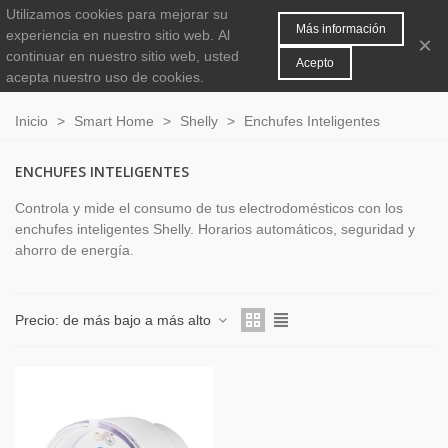
Utilizamos cookies para mejorar su
MENÚ
0
Más información
experiencia en nuestro sitio web.
Al
×
continuar en nuestro sitio web, usted
Acepto
acepta nuestro uso de cookies.
Inicio
>
Smart Home
>
Shelly
>
Enchufes Inteligentes
ENCHUFES INTELIGENTES
Controla y mide el consumo de tus electrodomésticos con los
enchufes inteligentes Shelly. Horarios automáticos, seguridad y
ahorro de energía.
Precio: de más bajo a más alto