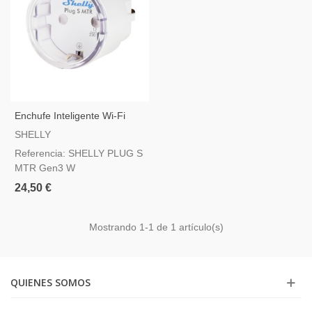
Enchufe Inteligente Wi-Fi
Shelly Plug S MTR Gen3
SHELLY
Blanco
Referencia: SHELLY PLUG S
MTR Gen3 W
24,50 €
Mostrando
1
-1 de 1 artículo(s)
QUIENES SOMOS