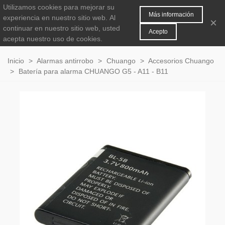
Utilizamos cookies para mejorar su
MENÚ
0
Más información
experiencia en nuestro sitio web.
Al
×
continuar en nuestro sitio web, usted
Acepto
acepta nuestro uso de cookies.
Inicio
>
Alarmas antirrobo
>
Chuango
>
Accesorios Chuango
>
Batería para alarma CHUANGO G5 - A11 - B11