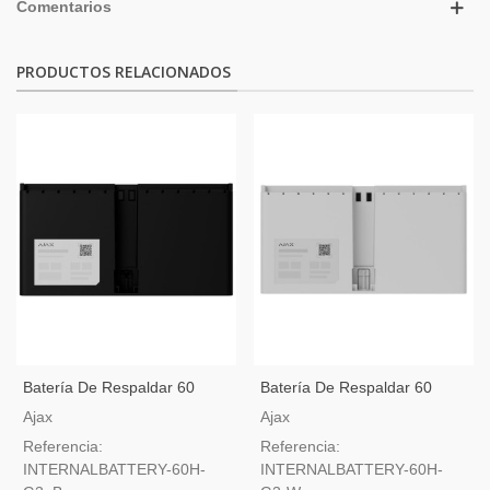
Comentarios
PRODUCTOS RELACIONADOS
Batería De Respaldar 60
Batería De Respaldar 60
Horas Ajax Superior Hub G3
Horas Ajax Superior Hub G3
Ajax
Ajax
Jeweller Negro
Jeweller Blanco
Referencia:
Referencia:
INTERNALBATTERY-60H-
INTERNALBATTERY-60H-