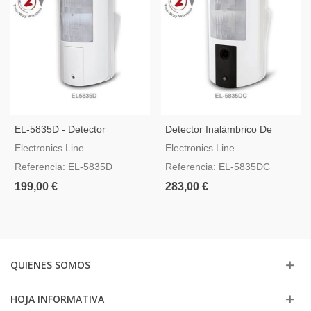
EL-5835D - Detector
Detector Inalámbrico De
Inalámbrico Para Exteriores
Doble Tecnología Para
Electronics Line
Electronics Line
Con Double Tecnología
Exteriores Con Cámara
Referencia: EL-5835D
Referencia: EL-5835DC
199,00 €
283,00 €
QUIENES SOMOS
HOJA INFORMATIVA