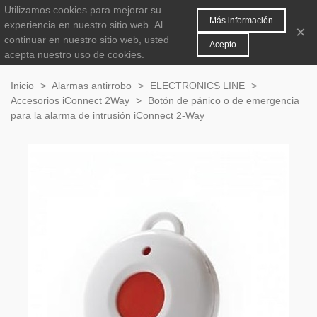
Utilizamos cookies para mejorar su
MENÚ
0
Más información
experiencia en nuestro sitio web.
Al
×
continuar en nuestro sitio web, usted
Acepto
acepta nuestro uso de cookies.
Inicio
>
Alarmas antirrobo
>
ELECTRONICS LINE
>
Accesorios iConnect 2Way
>
Botón de pánico o de emergencia
para la alarma de intrusión iConnect 2-Way