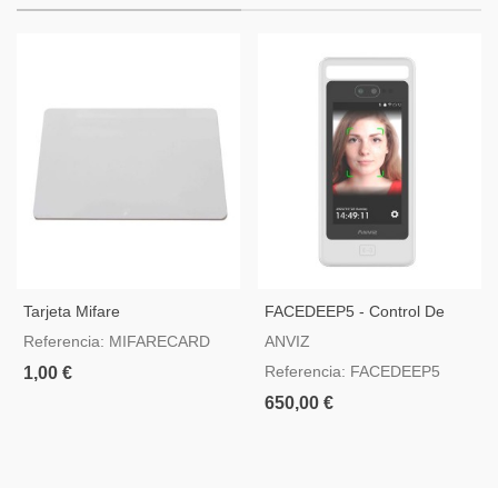
Tarjeta Mifare
FACEDEEP5 - Control De
Acceso Y Presencia IP65
Referencia: MIFARECARD
ANVIZ
Anviz
Referencia: FACEDEEP5
1,00 €
650,00 €