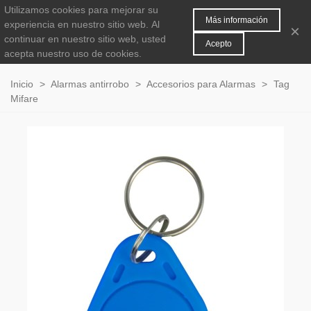
Utilizamos cookies para mejorar su
MENÚ
0
Más información
experiencia en nuestro sitio web.
Al
×
continuar en nuestro sitio web, usted
Acepto
acepta nuestro uso de cookies.
Inicio
>
Alarmas antirrobo
>
Accesorios para Alarmas
>
Tag
Mifare