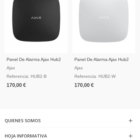
Panel De Alarma Ajax Hub2
Panel De Alarma Ajax Hub2
Negro Compatible Con Video
Blanco Compatible Con Video
Ajax
Ajax
Verificación
Verificación
Referencia: HUB2-B
Referencia: HUB2-W
170,00 €
170,00 €
QUIENES SOMOS
HOJA INFORMATIVA