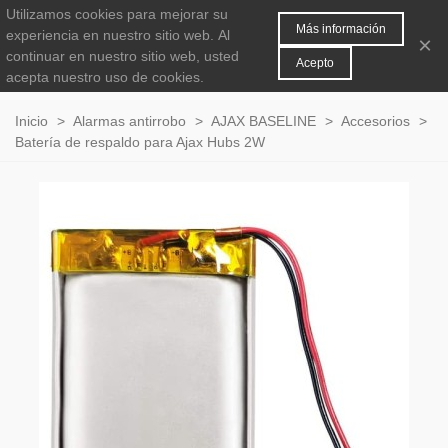
Utilizamos cookies para mejorar su
MENÚ
0
Más información
experiencia en nuestro sitio web.
Al
×
continuar en nuestro sitio web, usted
Acepto
acepta nuestro uso de cookies.
Inicio
>
Alarmas antirrobo
>
AJAX BASELINE
>
Accesorios
>
Batería de respaldo para Ajax Hubs 2W