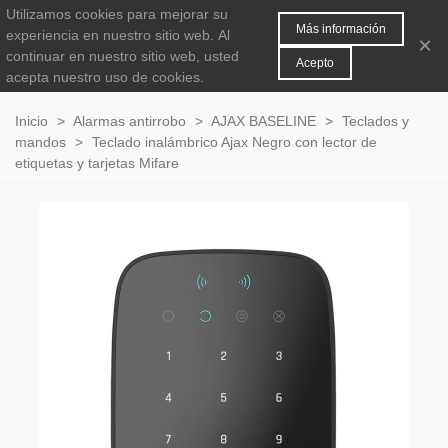
Utilizamos cookies para mejorar su
MENÚ
0
Más información
experiencia en nuestro sitio web.
Al
×
continuar en nuestro sitio web, usted
Acepto
acepta nuestro uso de cookies.
Inicio
>
Alarmas antirrobo
>
AJAX BASELINE
>
Teclados y
mandos
>
Teclado inalámbrico Ajax Negro con lector de
etiquetas y tarjetas Mifare