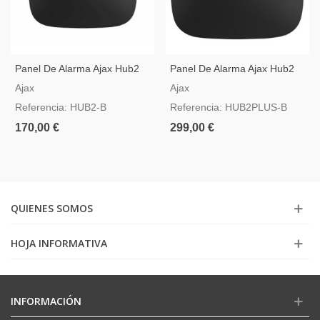
Panel De Alarma Ajax Hub2
Panel De Alarma Ajax Hub2
Negro Compatible Con Video
Plus Negro Con GSM, 3G,
Ajax
Ajax
Verificación
4G, LAN Y WIFI
Referencia: HUB2-B
Referencia: HUB2PLUS-B
170,00 €
299,00 €
QUIENES SOMOS
HOJA INFORMATIVA
INFORMACIÓN