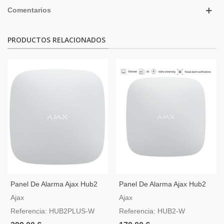
Comentarios
PRODUCTOS RELACIONADOS
Panel De Alarma Ajax Hub2
Panel De Alarma Ajax Hub2
Plus Blanca Con GSM, 3G,
Blanco Compatible Con Video
Ajax
Ajax
4G, LAN Y WIFI
Verificación
Referencia: HUB2PLUS-W
Referencia: HUB2-W