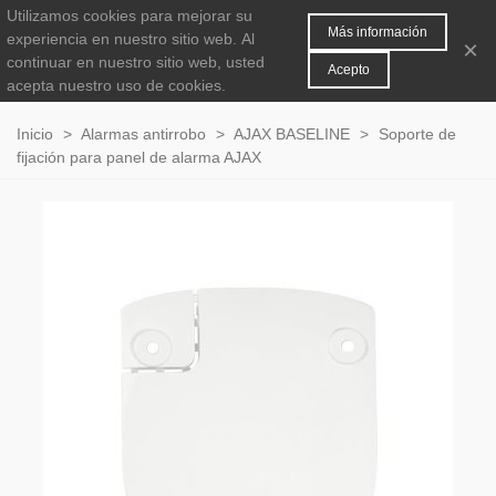
Utilizamos cookies para mejorar su
MENÚ
0
Más información
experiencia en nuestro sitio web.
Al
×
continuar en nuestro sitio web, usted
Acepto
acepta nuestro uso de cookies.
Inicio
>
Alarmas antirrobo
>
AJAX BASELINE
>
Soporte de
fijación para panel de alarma AJAX