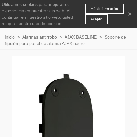
Utilizamos cookies para mejorar su
MENÚ
0
Más información
experiencia en nuestro sitio web.
Al
×
continuar en nuestro sitio web, usted
Acepto
acepta nuestro uso de cookies.
Inicio
>
Alarmas antirrobo
>
AJAX BASELINE
>
Soporte de
fijación para panel de alarma AJAX negro