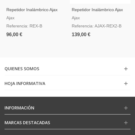
Repetidor Inalámbrico Ajax
Repetidor Inalámbrico Ajax
Rex Negro
Jeweller Y Wings Negro
Ajax
Ajax
Referencia: REX-B
Referencia: AJAX-REX2-B
96,00 €
139,00 €
QUIENES SOMOS
HOJA INFORMATIVA
INFORMACIÓN
MARCAS DESTACADAS