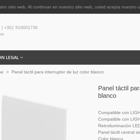
tro sitio web.
Al continuar en nuestro sitio web, usted acepta nuestro 
 | +351 919001736
om
ÓN LEGAL
me
>
Panel táctil para interruptor de luz color blanco
Panel táctil par
blanco
Compatible con LI
Compatible con LI
Retroiluminación LE
Panel táctil central s
Color blanco