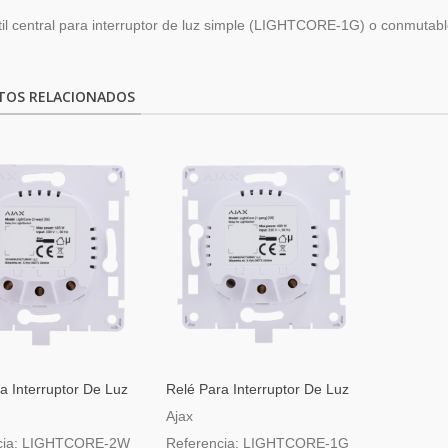
ctil central para interruptor de luz simple (LIGHTCORE-1G) o conmu
TOS RELACIONADOS
a Interruptor De Luz
Relé Para Interruptor De Luz
ble
Inteligente Simple
Ajax
cia: LIGHTCORE-2W
Referencia: LIGHTCORE-1G