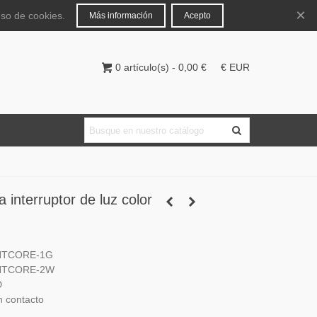
Español
Iniciar sesión
×
uso de cookies.
Más información
Acepto
0
artículo(s)
-
0,00 €
€ EUR
a interruptor de luz color
GHTCORE-1G
GHTCORE-2W
D
in contacto