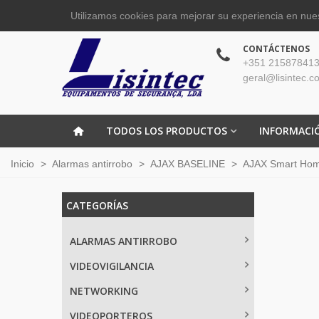
Utilizamos cookies para mejorar su experiencia en nues
CONTÁCTENOS
+351 215878413
geral@lisintec.c
TODOS LOS PRODUCTOS
INFORMACI
Inicio
>
Alarmas antirrobo
>
AJAX BASELINE
>
AJAX Smart Ho
CATEGORÍAS
ALARMAS ANTIRROBO
VIDEOVIGILANCIA
NETWORKING
VIDEOPORTEROS