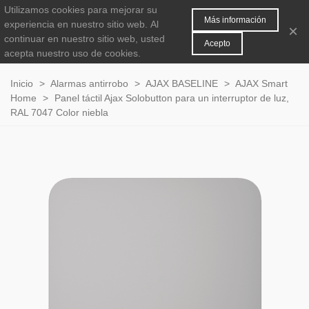
Utilizamos cookies para mejorar su
MENÚ
0
Más información
experiencia en nuestro sitio web.
Al
×
continuar en nuestro sitio web, usted
Acepto
acepta nuestro uso de cookies.
Inicio
>
Alarmas antirrobo
>
AJAX BASELINE
>
AJAX Smart
Home
>
Panel táctil Ajax Solobutton para un interruptor de luz,
RAL 7047 Color niebla