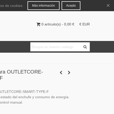
Español
Iniciar sesión
×
uso de cookies.
Más información
Acepto
0
artículo(s)
-
0,00 €
€ EUR
 para OUTLETCORE-
F
 OUTLETCORE-SMART-TYPE-F
 estado del enchufe y consumo de energía.
control manual.