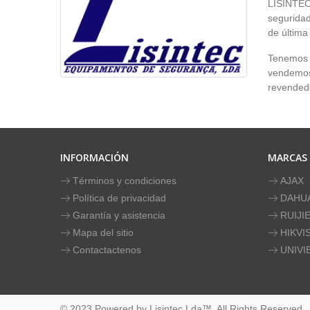
LISINTEC 
seguridad
de última
Tenemos p
vendemos 
revendedo
INFORMACIÓN
MARCAS
Términos y condiciones
AJAX
Política de privacidad
DAHU
Garantía y asistencia
RUIJI
Mapa del sitio
HIKVI
Contactactenos
UNIVI
© 2023 Powered by Lisintec Lda™. All Rights Reserved