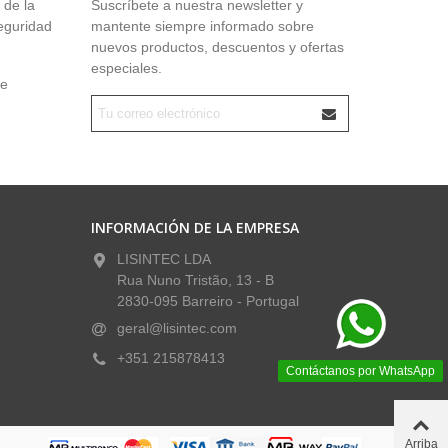
 de la
Suscríbete a nuestra newsletter y
seguridad
mantente siempre informado sobre
nuevos productos, descuentos y ofertas
especiales.
ue
INFORMACIÓN DE LA EMPRESA
LISINTEC LDA
Rua Nuno Tristão, 13 - B
2830-095 Barreiro - Portugal
geral@lisintec.com
+351 215878413
Contáctanos por WhatsApp
Arriba