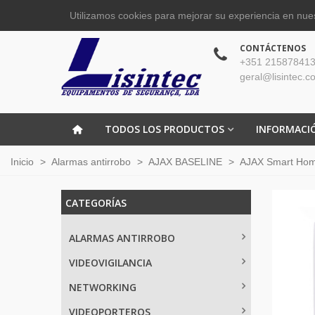
Utilizamos cookies para mejorar su experiencia en nues
CONTÁCTENOS
+351 215878413
geral@lisintec.c
TODOS LOS PRODUCTOS
INFORMACI
Inicio
>
Alarmas antirrobo
>
AJAX BASELINE
>
AJAX Smart Ho
CATEGORÍAS
ALARMAS ANTIRROBO
VIDEOVIGILANCIA
NETWORKING
VIDEOPORTEROS