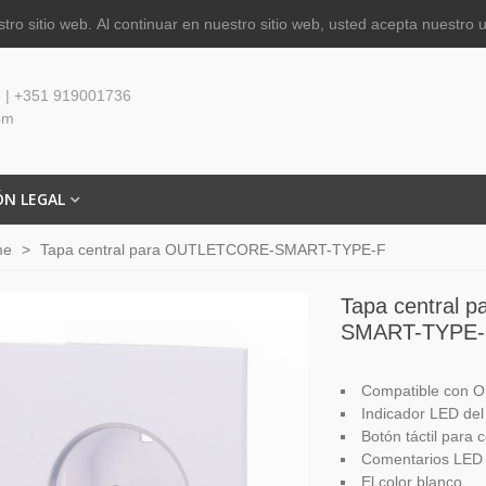
tro sitio web.
Al continuar en nuestro sitio web, usted acepta nuestro 
 | +351 919001736
om
ÓN LEGAL
me
>
Tapa central para OUTLETCORE-SMART-TYPE-F
Tapa central
SMART-TYPE-
Compatible con
Indicador LED del
Botón táctil para 
Comentarios LED
El color blanco