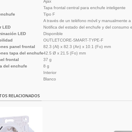
Ajax
Tapa frontal central para enchufe inteligente
enchufe
Tipo F
A través de un teléfono móvil y manualmente a t
r LED
Notifica del estado del enchufe y del consumo e
minación LED
Disponible
ilidad
OUTLETCORE-SMART-TYPE-F
nes panel frontal
82.3 (Al) x 82.3 (An) x 10.1 (Fo) mm
nes tapa del enchufe
42.5 Ø x 21.5 (Fo) mm
el frontal
37 g
a del enchufe
8 g
Interior
Blanco
TOS RELACIONADOS