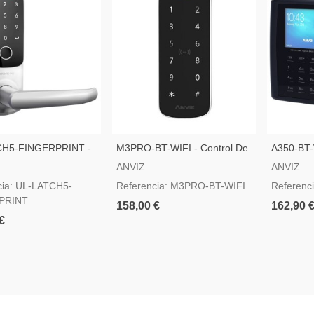
CH5-FINGERPRINT -
M3PRO-BT-WIFI - Control De
A350-BT-
a Inteligente Anviz
Acceso IP65 IK10 Anviz
Presencia
ANVIZ
ANVIZ
cia: UL-LATCH5-
Referencia: M3PRO-BT-WIFI
Referenc
PRINT
158,00 €
162,90 
€