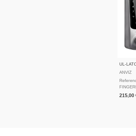
UL-LAT
Cerradur
ANVIZ
Ultraloq
Referen
FINGER
215,00 