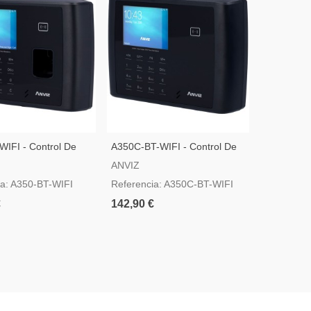
WIFI - Control De
A350C-BT-WIFI - Control De
FACEDEEP5
 Anviz
Presencia Anviz
Acceso Y 
ANVIZ
ANVIZ
Anviz
ia: A350-BT-WIFI
Referencia: A350C-BT-WIFI
Referenc
€
142,90 €
650,00 €