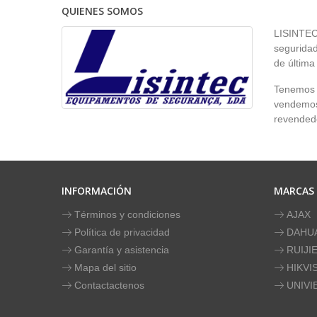
QUIENES SOMOS
LISINTEC 
seguridad
de última
Tenemos p
vendemos 
revendedo
INFORMACIÓN
MARCAS
Términos y condiciones
AJAX
Política de privacidad
DAHU
Garantía y asistencia
RUIJI
Mapa del sitio
HIKVI
Contactactenos
UNIVI