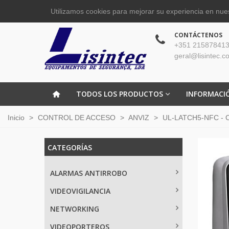
Utilizamos cookies para mejorar su experiencia en nues
CONTÁCTENOS
+351 215878413
geral@lisintec.c
TODOS LOS PRODUCTOS
INFORMACI
Inicio
>
CONTROL DE ACCESO
>
ANVIZ
>
UL-LATCH5-NFC - Cer
CATEGORÍAS
ALARMAS ANTIRROBO
VIDEOVIGILANCIA
NETWORKING
VIDEOPORTEROS