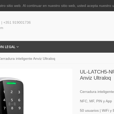
tro sitio web.
Al continuar en nuestro sitio web, usted acepta nuestro 
 | +351 919001736
om
ÓN LEGAL
radura inteligente Anviz Ultraloq
UL-LATCH5-NFC
Anviz Ultraloq
Cerradura inteligente
NFC, MF, PIN y App
50 usuarios | WiFi y 