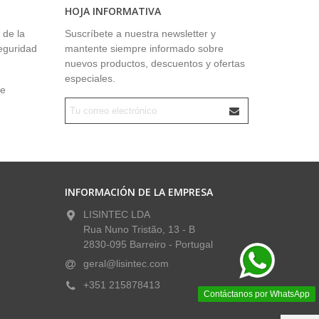
HOJA INFORMATIVA
 de la
Suscríbete a nuestra newsletter y
seguridad
mantente siempre informado sobre
nuevos productos, descuentos y ofertas
especiales.
ue
INFORMACIÓN DE LA EMPRESA
LISINTEC LDA
Rua Nuno Tristão, 13 - B
2830-095 Barreiro - Portugal
geral@lisintec.com
+351 215878413
Contáctanos por WhatsApp