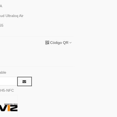
AA
ud Ultraloq Air
P65
Código QR
able
CH5-NFC