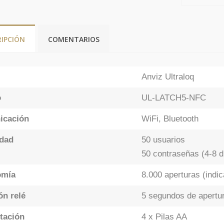
RIPCIÓN
COMENTARIOS
Anviz Ultraloq
o
UL-LATCH5-NFC
icación
WiFi, Bluetooth
dad
50 usuarios
50 contraseñas (4-8 d
omía
8.000 aperturas (indic
ón relé
5 segundos de apertu
tación
4 x Pilas AA