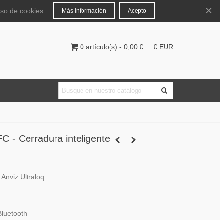
Español
Iniciar sesión
×
uso de cookies.
Más información
Acepto
0
artículo(s)
-
0,00 €
€ EUR
 - Cerradura inteligente
 Anviz Ultraloq
Bluetooth