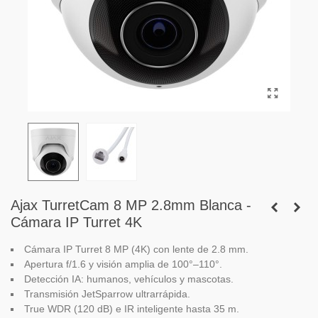
Ajax TurretCam 8 MP 2.8mm Blanca -
Cámara IP Turret 4K
Cámara IP Turret 8 MP (4K) con lente de 2.8 mm.
Apertura f/1.6 y visión amplia de 100°–110°.
Detección IA: humanos, vehículos y mascotas.
Transmisión JetSparrow ultrarrápida.
True WDR (120 dB) e IR inteligente hasta 35 m.