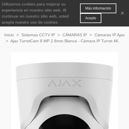
Utilizamos cookies para mejorar su
MENÚ
0
Más información
experiencia en nuestro sitio web.
Al
×
continuar en nuestro sitio web, usted
Acepto
acepta nuestro uso de cookies.
Inicio
>
Sistemas CCTV IP
>
CÁMARAS IP
>
Cámaras IP Ajax
>
Ajax TurretCam 8 MP 2.8mm Blanca - Cámara IP Turret 4K