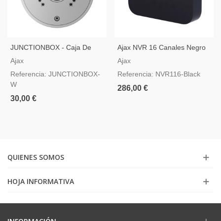
JUNCTIONBOX - Caja De
Ajax NVR 16 Canales Negro
Conexión Para Cámaras Ajax
— Grabador De Vídeo IP
Ajax
Ajax
En Color Blanco
Referencia: JUNCTIONBOX-
Referencia: NVR116-Black
W
286,00 €
30,00 €
QUIENES SOMOS
HOJA INFORMATIVA