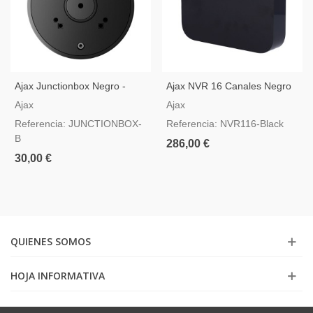
Ajax Junctionbox Negro -
Ajax NVR 16 Canales Negro
Caja De Conexión Para
— Grabador De Vídeo IP
Ajax
Ajax
Cámaras
Referencia: JUNCTIONBOX-
Referencia: NVR116-Black
B
286,00 €
30,00 €
QUIENES SOMOS
HOJA INFORMATIVA