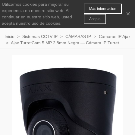
Utilizamos cookies para mejorar su
MENÚ
0
Más información
experiencia en nuestro sitio web.
Al
×
continuar en nuestro sitio web, usted
Acepto
acepta nuestro uso de cookies.
Inicio
>
Sistemas CCTV IP
>
CÁMARAS IP
>
Cámaras IP Ajax
>
Ajax TurretCam 5 MP 2.8mm Negra — Cámara IP Turret