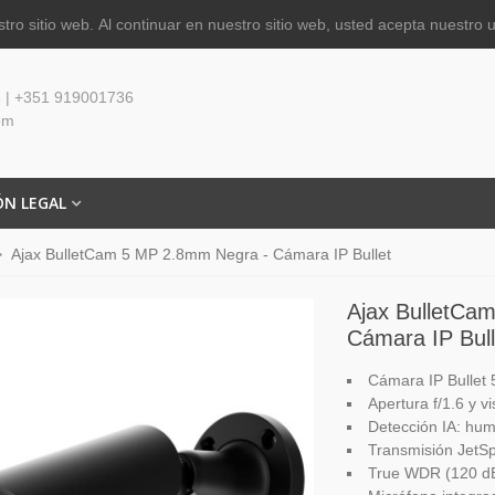
tro sitio web.
Al continuar en nuestro sitio web, usted acepta nuestro 
 | +351 919001736
om
ÓN LEGAL
>
Ajax BulletCam 5 MP 2.8mm Negra - Cámara IP Bullet
Ajax BulletCa
Cámara IP Bull
Cámara IP Bullet 
Apertura f/1.6 y v
Detección IA: hum
Transmisión JetSp
True WDR (120 dB)