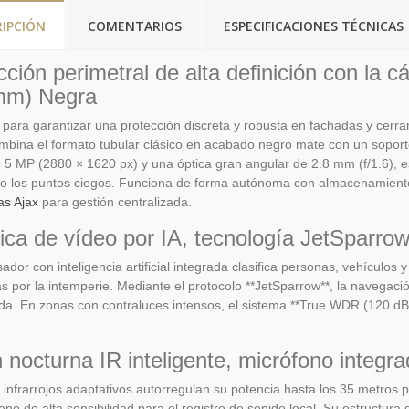
RIPCIÓN
COMENTARIOS
ESPECIFICACIONES TÉCNICAS
cción perimetral de alta definición con la
mm) Negra
para garantizar una protección discreta y robusta en fachadas y cerra
bina el formato tubular clásico en acabado negro mate con un soporte
 MP (2880 × 1620 px) y una óptica gran angular de 2.8 mm (f/1.6), 
o los puntos ciegos. Funciona de forma autónoma con almacenamiento
as Ajax
para gestión centralizada.
tica de vídeo por IA, tecnología JetSparr
ador con inteligencia artificial integrada clasifica personas, vehículo
s por la intemperie. Mediante el protocolo **JetSparrow**, la navegaci
ida. En zonas con contraluces intensos, el sistema **True WDR (120 dB)
n nocturna IR inteligente, micrófono integr
infrarrojos adaptativos autorregulan su potencia hasta los 35 metros
ono de alta sensibilidad para el registro de sonido local. Su estructura 