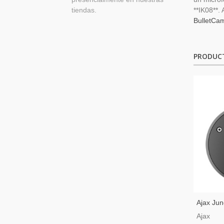
tiendas.
**IK08**.
BulletCa
PRODUC
Ajax Jun
De Cone
Ajax