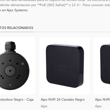
 Admite alimentación por **PoE (802.3af/at)** o 12 V⎓. Para conocer más 
m en Ajax Systems
.
TOS RELACIONADOS
ctionbox Negro - Caja
Ajax NVR 16 Canales Negro
Ajax NVR
xión Para Cámaras
— Grabador De Vídeo IP
Grabador
Ajax
Ajax