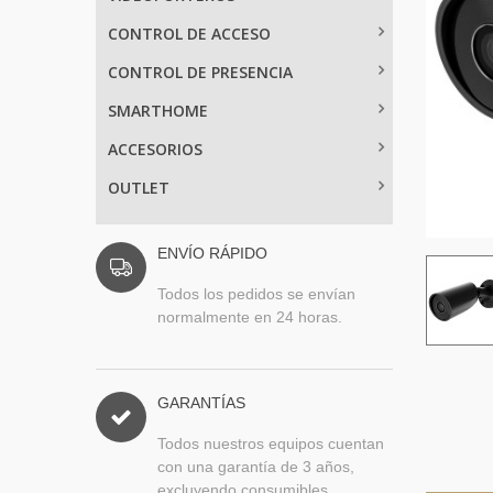
CONTROL DE ACCESO
CONTROL DE PRESENCIA
SMARTHOME
ACCESORIOS
OUTLET
ENVÍO RÁPIDO
Todos los pedidos se envían
normalmente en 24 horas.
GARANTÍAS
Todos nuestros equipos cuentan
con una garantía de 3 años,
excluyendo consumibles.