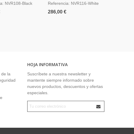
ia: NVR108-Black
Referencia: NVR116-White
Referenci
€
286,00 €
186,00 €
HOJA INFORMATIVA
 de la
Suscríbete a nuestra newsletter y
seguridad
mantente siempre informado sobre
nuevos productos, descuentos y ofertas
especiales.
ue