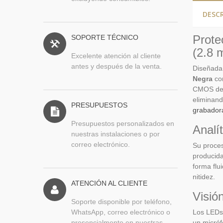
DESC
Prote
SOPORTE TÉCNICO
(2.8 
Excelente atención al cliente
antes y después de la venta.
Diseñada 
Negra
com
CMOS de 5
eliminand
PRESUPUESTOS
grabador
Presupuestos personalizados en
Analí
nuestras instalaciones o por
correo electrónico.
Su proces
producida
forma flu
nitidez.
ATENCIÓN AL CLIENTE
Visió
Soporte disponible por teléfono,
WhatsApp, correo electrónico o
Los LEDs 
presencialmente en nuestras
un micróf