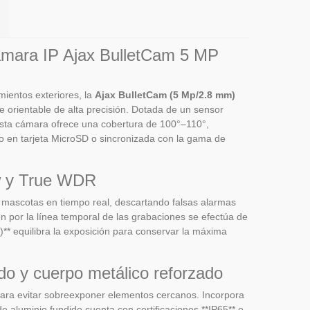
 cámara IP Ajax BulletCam 5 MP
mientos exteriores, la
Ajax BulletCam (5 Mp/2.8 mm)
 orientable de alta precisión. Dotada de un sensor
esta cámara ofrece una cobertura de 100°–110°,
 en tarjeta MicroSD o sincronizada con la gama de
ow y True WDR
s y mascotas en tiempo real, descartando falsas alarmas
ón por la línea temporal de las grabaciones se efectúa de
** equilibra la exposición para conservar la máxima
ado y cuerpo metálico reforzado
 para evitar sobreexponer elementos cercanos. Incorpora
de aluminio fundido cuenta con certificaciones **IP65** e