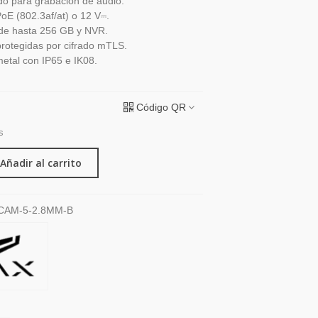
do para grabación de audio.
PoE (802.3af/at) o 12 V⎓.
de hasta 256 GB y NVR.
rotegidas por cifrado mTLS.
etal con IP65 e IK08.
Código QR
s
Añadir al carrito
CAM-5-2.8MM-B