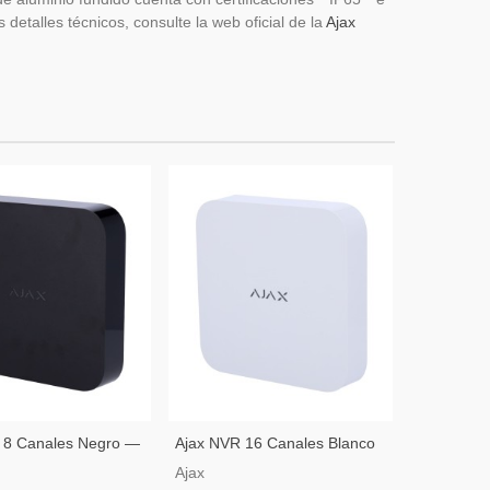
detalles técnicos, consulte la web oficial de la
Ajax
 8 Canales Negro —
Ajax NVR 16 Canales Blanco
Ajax NVR 
 De Vídeo IP
— Grabador De Vídeo IP
Grabador 
Ajax
Ajax