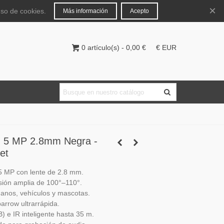
Español
Iniciar sesión
×
uso de cookies.
Más información
Acepto
0
artículo(s)
-
0,00 €
€ EUR
m 5 MP 2.8mm Negra -
et
5 MP con lente de 2.8 mm.
isión amplia de 100°–110°.
anos, vehículos y mascotas.
arrow ultrarrápida.
 e IR inteligente hasta 35 m.