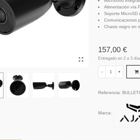
Micrófono integra
Alimentación vía 
Soporte MicroSD 
Comunicaciones p
Chasis negro en m
157,00 €
Entregado en 2 a 3 día
-
+
Referencia:
BULLET
Marca: