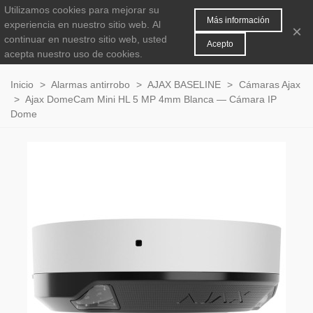
Utilizamos cookies para mejorar su
MENÚ
0
Más información
experiencia en nuestro sitio web.
Al
×
continuar en nuestro sitio web, usted
Acepto
acepta nuestro uso de cookies.
Inicio
>
Alarmas antirrobo
>
AJAX BASELINE
>
Cámaras Ajax
>
Ajax DomeCam Mini HL 5 MP 4mm Blanca — Cámara IP
Dome