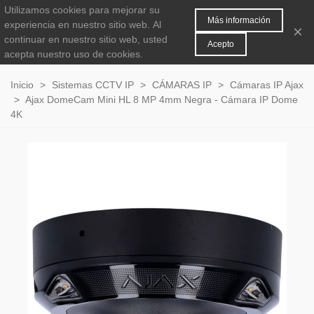
Utilizamos cookies para mejorar su
MENÚ
0
Más información
experiencia en nuestro sitio web.
Al
×
continuar en nuestro sitio web, usted
Acepto
acepta nuestro uso de cookies.
Inicio
>
Sistemas CCTV IP
>
CÁMARAS IP
>
Cámaras IP Ajax
>
Ajax DomeCam Mini HL 8 MP 4mm Negra - Cámara IP Dome
4K