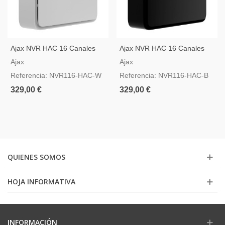
Ajax NVR HAC 16 Canales
Ajax NVR HAC 16 Canales
Blanco — Grabador IP Con
Negro — Grabador IP Con
Ajax
Ajax
HDMI
HDMI
Referencia: NVR116-HAC-W
Referencia: NVR116-HAC-B
329,00 €
329,00 €
QUIENES SOMOS
HOJA INFORMATIVA
INFORMACIÓN