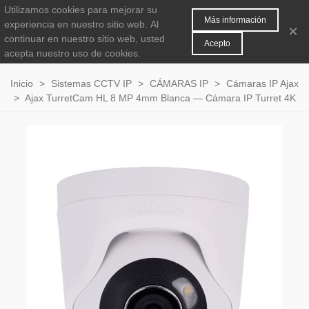
Utilizamos cookies para mejorar su
MENÚ
0
Más información
experiencia en nuestro sitio web.
Al
×
continuar en nuestro sitio web, usted
Acepto
acepta nuestro uso de cookies.
Inicio
>
Sistemas CCTV IP
>
CÁMARAS IP
>
Cámaras IP Ajax
>
Ajax TurretCam HL 8 MP 4mm Blanca — Cámara IP Turret 4K