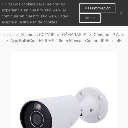
Utilizamos cookies para mejorar su
MENÚ
0
Más información
experiencia en nuestro sitio web.
Al
×
continuar en nuestro sitio web, usted
Acepto
acepta nuestro uso de cookies.
Inicio
>
Sistemas CCTV IP
>
CÁMARAS IP
>
Cámaras IP Ajax
>
Ajax BulletCam HL 8 MP 2.8mm Blanca - Cámara IP Bullet 4K