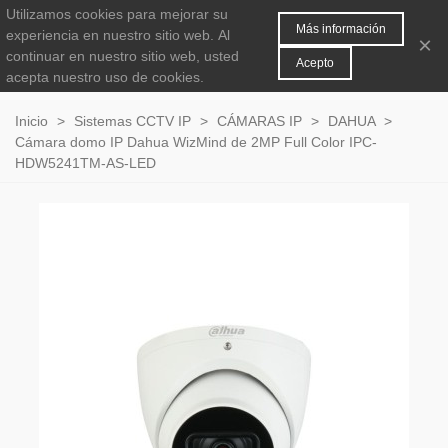
Utilizamos cookies para mejorar su
MENÚ
0
Más información
experiencia en nuestro sitio web.
Al
×
continuar en nuestro sitio web, usted
Acepto
acepta nuestro uso de cookies.
Inicio
>
Sistemas CCTV IP
>
CÁMARAS IP
>
DAHUA
>
Cámara domo IP Dahua WizMind de 2MP Full Color IPC-
HDW5241TM-AS-LED