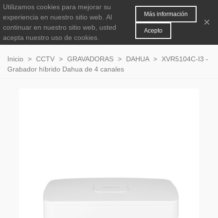
Utilizamos cookies para mejorar su
MENÚ
0
Más información
experiencia en nuestro sitio web.
Al
×
continuar en nuestro sitio web, usted
Acepto
acepta nuestro uso de cookies.
Inicio
>
CCTV
>
GRAVADORAS
>
DAHUA
>
XVR5104C-I3 -
Grabador híbrido Dahua de 4 canales