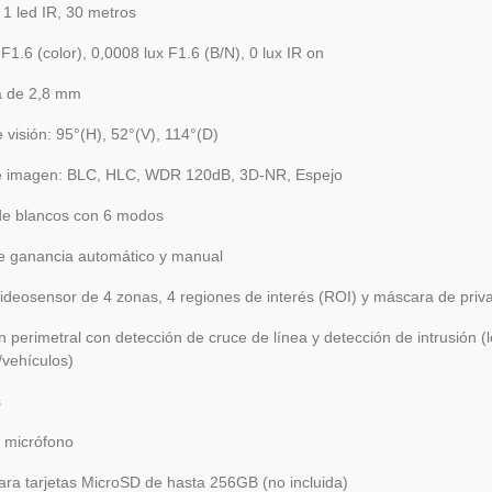
 1 led IR, 30 metros
 F1.6 (color), 0,0008 lux F1.6 (B/N), 0 lux IR on
ja de 2,8 mm
 visión: 95°(H), 52°(V), 114°(D)
 imagen: BLC, HLC, WDR 120dB, 3D-NR, Espejo
de blancos con 6 modos
e ganancia automático y manual
ideosensor de 4 zonas, 4 regiones de interés (ROI) y máscara de priv
n perimetral con detección de cruce de línea y detección de intrusión (
vehículos)
s
 micrófono
ra tarjetas MicroSD de hasta 256GB (no incluida)