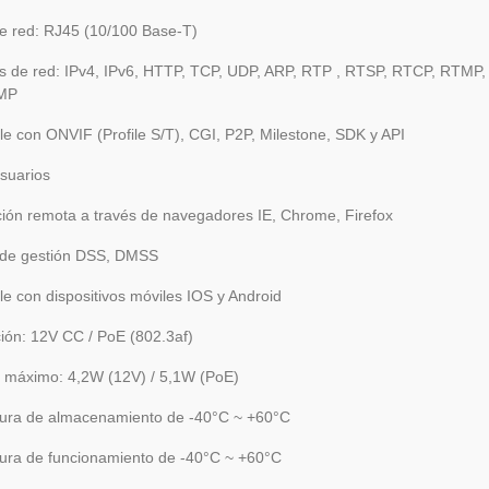
de red: RJ45 (10/100 Base-T)
os de red: IPv4, IPv6, HTTP, TCP, UDP, ARP, RTP , RTSP, RTCP, RTMP
GMP
e con ONVIF (Profile S/T), CGI, P2P, Milestone, SDK y API
suarios
ción remota a través de navegadores IE, Chrome, Firefox
 de gestión DSS, DMSS
e con dispositivos móviles IOS y Android
ión: 12V CC / PoE (802.3af)
máximo: 4,2W (12V) / 5,1W (PoE)
ura de almacenamiento de -40°C ~ +60°C
ura de funcionamiento de -40°C ~ +60°C