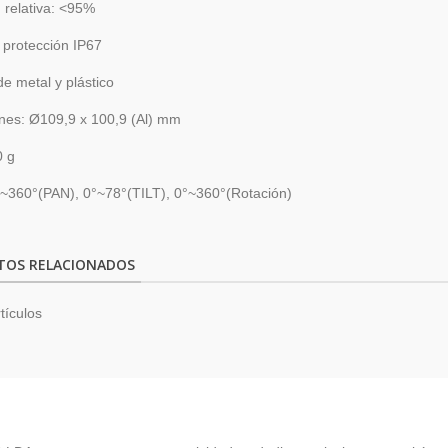
relativa: <95%
 protección IP67
e metal y plástico
nes: Ø109,9 x 100,9 (Al) mm
0 g
°~360°(PAN), 0°~78°(TILT), 0°~360°(Rotación)
TOS RELACIONADOS
tículos