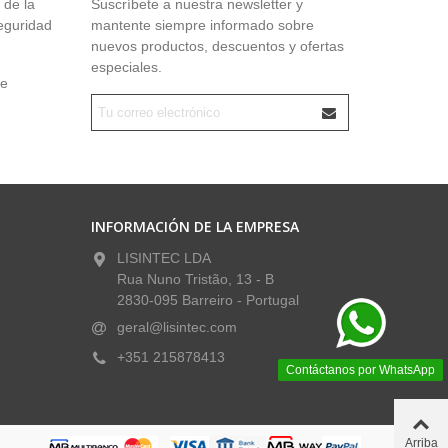
 de la
Suscríbete a nuestra newsletter y
seguridad
mantente siempre informado sobre
nuevos productos, descuentos y ofertas
especiales.
ue
INFORMACIÓN DE LA EMPRESA
LISINTEC LDA
Rua Nuno Tristão, 13 - B
2830-095 Barreiro - Portugal
geral@lisintec.com
+351 215878413
Contáctanos por WhatsApp
Arriba