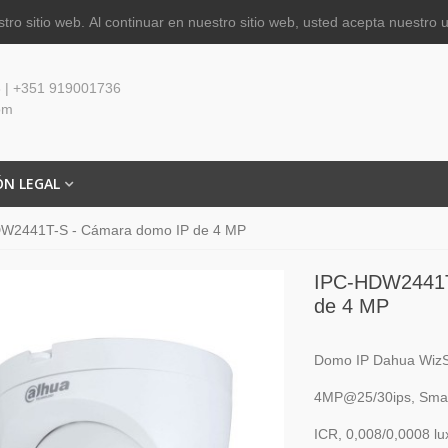
tro sitio web.
Al continuar en nuestro sitio web, usted acepta nuestro 
 | +351 919001736
om
ÓN LEGAL
W2441T-S - Cámara domo IP de 4 MP
IPC-HDW2441T
de 4 MP
Domo IP Dahua Wiz
4MP@25/30ips, Smar
ICR, 0,008/0,0008 lu