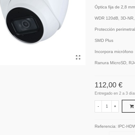
Óptica fija de 2,8 m
WDR 120dB, 3D-NR,
Protección perimetra
SMD Plus
Incorpora micrófono
Ranura MicroSD, RJ4
112,00 €
Entregado en 2 a 3 día
-
+
Referencia:
IPC-HD