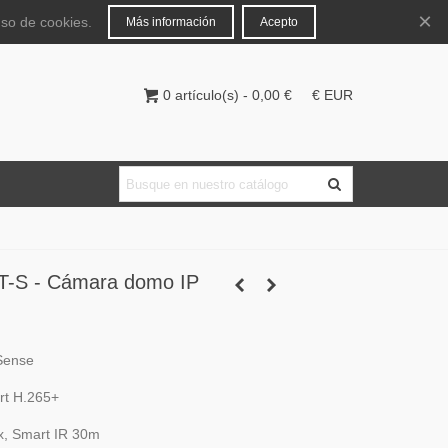
Español
Iniciar sesión
×
uso de cookies.
Más información
Acepto
0
artículo(s)
-
0,00 €
€ EUR
-S - Cámara domo IP
Sense
t H.265+
x, Smart IR 30m