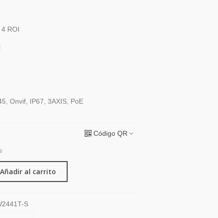
m
 4 ROI
l
5, Onvif, IP67, 3AXIS, PoE
Código QR
s
Añadir al carrito
W2441T-S