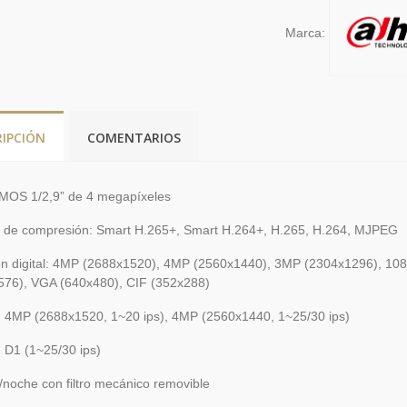
Marca:
RIPCIÓN
COMENTARIOS
MOS 1/2,9” de 4 megapíxeles
 de compresión: Smart H.265+, Smart H.264+, H.265, H.264, MJPEG
ón digital: 4MP (2688x1520), 4MP (2560x1440), 3MP (2304x1296), 10
576), VGA (640x480), CIF (352x288)
: 4MP (2688x1520, 1~20 ips), 4MP (2560x1440, 1~25/30 ips)
 D1 (1~25/30 ips)
noche con filtro mecánico removible