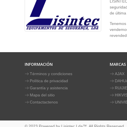
LISINTEC 
seguridad
de última
Tenemos p
vendemos 
revendedo
INFORMACIÓN
MARCAS
Términos y condiciones
AJAX
Política de privacidad
DAHU
Garantía y asistencia
RUIJI
Mapa del sitio
HIKVI
Contactactenos
UNIVI
© 2023 Powered by Lisintec Lda™. All Rights Reserved