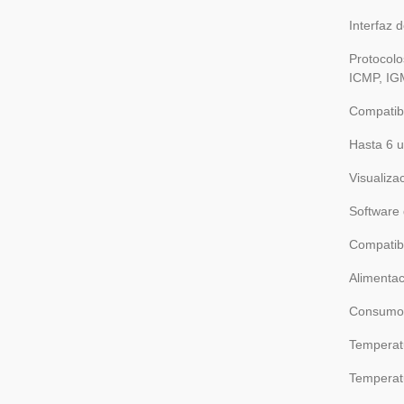
Interfaz 
Protocol
ICMP, I
Compatibl
Hasta 6 u
Visualiza
Software
Compatibl
Alimentac
Consumo 
Temperat
Temperat