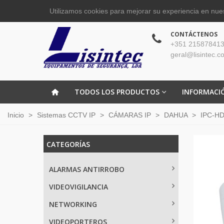
Utilizamos cookies para mejorar su experiencia en nues
CONTÁCTENOS
+351 215878413
geral@lisintec.c
TODOS LOS PRODUCTOS
INFORMACI
Inicio
>
Sistemas CCTV IP
>
CÁMARAS IP
>
DAHUA
>
IPC-HD
CATEGORÍAS
ALARMAS ANTIRROBO
VIDEOVIGILANCIA
NETWORKING
VIDEOPORTEROS