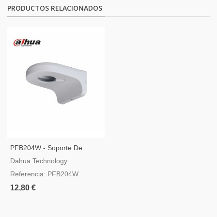
PRODUCTOS RELACIONADOS
PFB204W - Soporte De
Pared Para Cámaras Dome
Dahua Technology
Dahua
Referencia: PFB204W
12,80 €