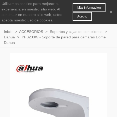
Utilizamos cookies para mejorar su
MENÚ
0
Más información
experiencia en nuestro sitio web.
Al
×
continuar en nuestro sitio web, usted
Acepto
acepta nuestro uso de cookies.
Inicio
>
ACCESORIOS
>
Soportes y cajas de conexiones
>
Dahua
>
PFB203W - Soporte de pared para cámaras Dome
Dahua