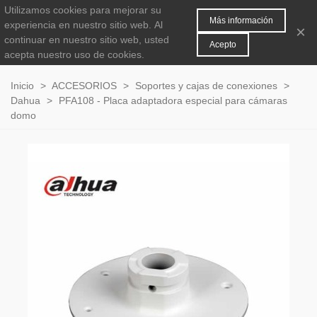
Utilizamos cookies para mejorar su
MENÚ
0
Más información
experiencia en nuestro sitio web.
Al
×
continuar en nuestro sitio web, usted
Acepto
acepta nuestro uso de cookies.
Inicio
>
ACCESORIOS
>
Soportes y cajas de conexiones
>
Dahua
>
PFA108 - Placa adaptadora especial para cámaras
domo