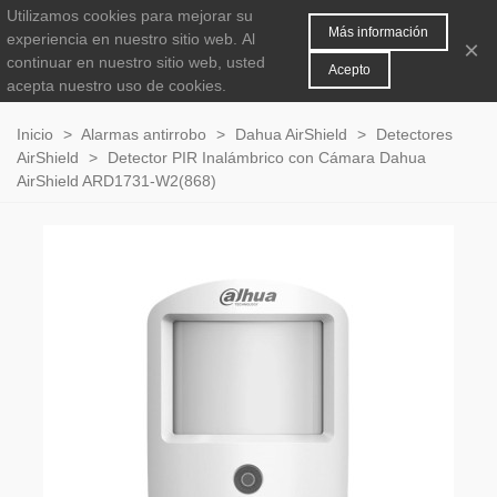
Utilizamos cookies para mejorar su
MENÚ
0
Más información
experiencia en nuestro sitio web.
Al
×
continuar en nuestro sitio web, usted
Acepto
acepta nuestro uso de cookies.
Inicio
>
Alarmas antirrobo
>
Dahua AirShield
>
Detectores
AirShield
>
Detector PIR Inalámbrico con Cámara Dahua
AirShield ARD1731-W2(868)