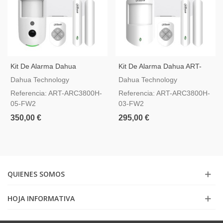
Kit De Alarma Dahua
Kit De Alarma Dahua ART-
AirShield ART-ARC3800H-05-
ARC3800H-03-FW2
Dahua Technology
Dahua Technology
FW2
Referencia: ART-ARC3800H-
Referencia: ART-ARC3800H-
05-FW2
03-FW2
350,00 €
295,00 €
QUIENES SOMOS
HOJA INFORMATIVA