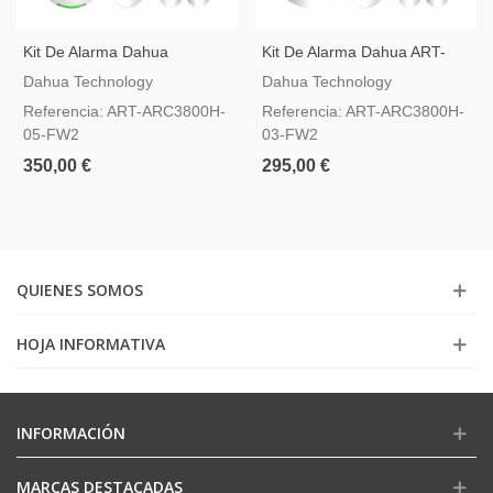
Kit De Alarma Dahua
Kit De Alarma Dahua ART-
AirShield ART-ARC3800H-05-
ARC3800H-03-FW2
Dahua Technology
Dahua Technology
FW2
Referencia: ART-ARC3800H-
Referencia: ART-ARC3800H-
05-FW2
03-FW2
350,00 €
295,00 €
QUIENES SOMOS
HOJA INFORMATIVA
INFORMACIÓN
MARCAS DESTACADAS