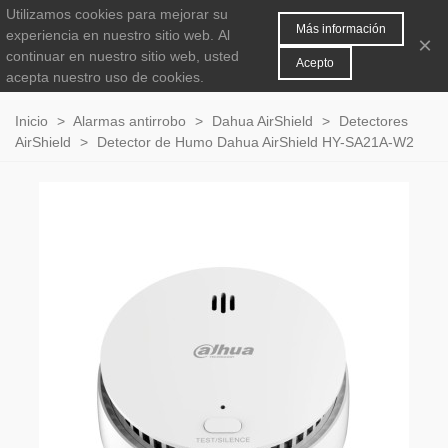
Utilizamos cookies para mejorar su
MENÚ
0
Más información
experiencia en nuestro sitio web.
Al
×
continuar en nuestro sitio web, usted
Acepto
acepta nuestro uso de cookies.
Inicio
>
Alarmas antirrobo
>
Dahua AirShield
>
Detectores
AirShield
>
Detector de Humo Dahua AirShield HY-SA21A-W2