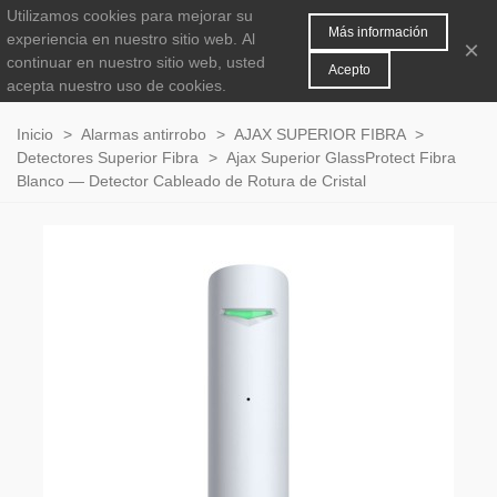
Utilizamos cookies para mejorar su
MENÚ
0
Más información
experiencia en nuestro sitio web.
Al
×
continuar en nuestro sitio web, usted
Acepto
acepta nuestro uso de cookies.
Inicio
>
Alarmas antirrobo
>
AJAX SUPERIOR FIBRA
>
Detectores Superior Fibra
>
Ajax Superior GlassProtect Fibra
Blanco — Detector Cableado de Rotura de Cristal